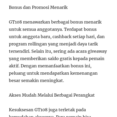
Bonus dan Promosi Menarik
GT108 menawarkan berbagai bonus menarik
untuk semua anggotanya. Terdapat bonus
untuk anggota baru, cashback setiap hari, dan
program rollingan yang menjadi daya tarik
tersendiri. Selain itu, sering ada acara giveaway
yang memberikan saldo gratis kepada pemain
aktif. Dengan memanfaatkan bonus ini,
peluang untuk mendapatkan kemenangan
besar semakin meningkat.
Akses Mudah Melalui Berbagai Perangkat
Kesuksesan GT108 juga terletak pada