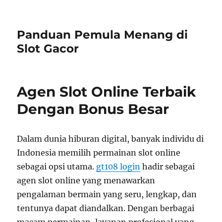
Panduan Pemula Menang di
Slot Gacor
Agen Slot Online Terbaik
Dengan Bonus Besar
Dalam dunia hiburan digital, banyak individu di
Indonesia memilih permainan slot online
sebagai opsi utama.
gt108 login
hadir sebagai
agen slot online yang menawarkan
pengalaman bermain yang seru, lengkap, dan
tentunya dapat diandalkan. Dengan berbagai