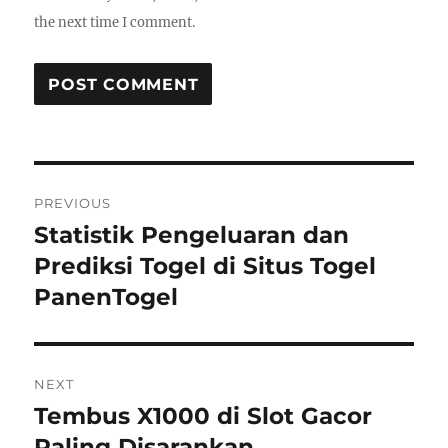
the next time I comment.
Post
PREVIOUS
navigation
Statistik Pengeluaran dan
Previous
post:
Prediksi Togel di Situs Togel
PanenTogel
NEXT
Tembus X1000 di Slot Gacor
Next
post:
Paling Disarankan