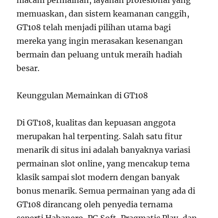
macam permainan, layanan profesional yang
memuaskan, dan sistem keamanan canggih,
GT108 telah menjadi pilihan utama bagi
mereka yang ingin merasakan kesenangan
bermain dan peluang untuk meraih hadiah
besar.
Keunggulan Memainkan di GT108
Di GT108, kualitas dan kepuasan anggota
merupakan hal terpenting. Salah satu fitur
menarik di situs ini adalah banyaknya variasi
permainan slot online, yang mencakup tema
klasik sampai slot modern dengan banyak
bonus menarik. Semua permainan yang ada di
GT108 dirancang oleh penyedia ternama