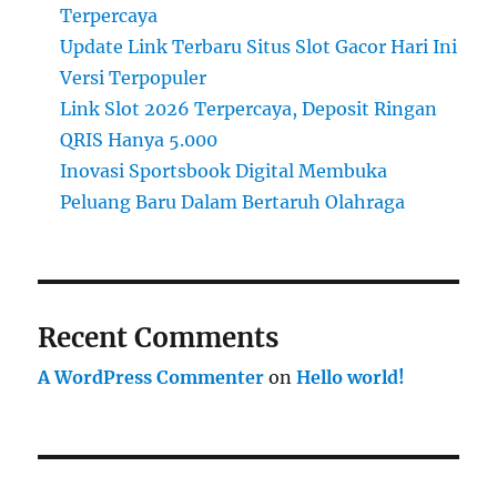
Terpercaya
Update Link Terbaru Situs Slot Gacor Hari Ini
Versi Terpopuler
Link Slot 2026 Terpercaya, Deposit Ringan
QRIS Hanya 5.000
Inovasi Sportsbook Digital Membuka
Peluang Baru Dalam Bertaruh Olahraga
Recent Comments
A WordPress Commenter
on
Hello world!