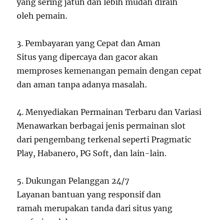
yang sering jatuh dan lebih mudah diraih
oleh pemain.
3. Pembayaran yang Cepat dan Aman
Situs yang dipercaya dan gacor akan
memproses kemenangan pemain dengan cepat
dan aman tanpa adanya masalah.
4. Menyediakan Permainan Terbaru dan Variasi
Menawarkan berbagai jenis permainan slot
dari pengembang terkenal seperti Pragmatic
Play, Habanero, PG Soft, dan lain-lain.
5. Dukungan Pelanggan 24/7
Layanan bantuan yang responsif dan
ramah merupakan tanda dari situs yang