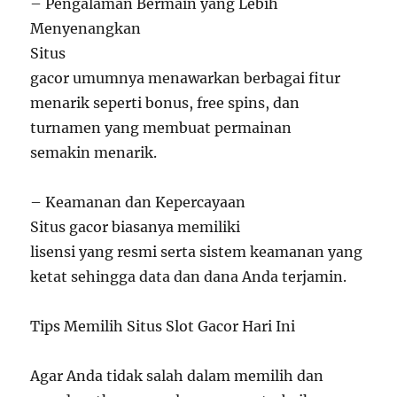
– Pengalaman Bermain yang Lebih
Menyenangkan
Situs
gacor umumnya menawarkan berbagai fitur
menarik seperti bonus, free spins, dan
turnamen yang membuat permainan
semakin menarik.
– Keamanan dan Kepercayaan
Situs gacor biasanya memiliki
lisensi yang resmi serta sistem keamanan yang
ketat sehingga data dan dana Anda terjamin.
Tips Memilih Situs Slot Gacor Hari Ini
Agar Anda tidak salah dalam memilih dan