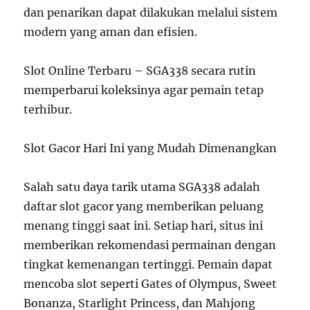
dan penarikan dapat dilakukan melalui sistem
modern yang aman dan efisien.
Slot Online Terbaru – SGA338 secara rutin
memperbarui koleksinya agar pemain tetap
terhibur.
Slot Gacor Hari Ini yang Mudah Dimenangkan
Salah satu daya tarik utama SGA338 adalah
daftar slot gacor yang memberikan peluang
menang tinggi saat ini. Setiap hari, situs ini
memberikan rekomendasi permainan dengan
tingkat kemenangan tertinggi. Pemain dapat
mencoba slot seperti Gates of Olympus, Sweet
Bonanza, Starlight Princess, dan Mahjong