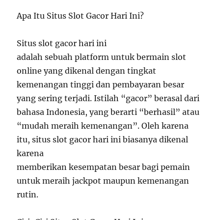
Apa Itu Situs Slot Gacor Hari Ini?
Situs slot gacor hari ini
adalah sebuah platform untuk bermain slot
online yang dikenal dengan tingkat
kemenangan tinggi dan pembayaran besar
yang sering terjadi. Istilah “gacor” berasal dari
bahasa Indonesia, yang berarti “berhasil” atau
“mudah meraih kemenangan”. Oleh karena
itu, situs slot gacor hari ini biasanya dikenal
karena
memberikan kesempatan besar bagi pemain
untuk meraih jackpot maupun kemenangan
rutin.