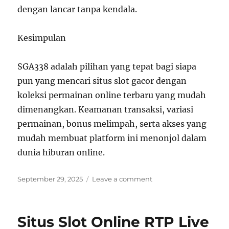
dengan lancar tanpa kendala.
Kesimpulan
SGA338 adalah pilihan yang tepat bagi siapa
pun yang mencari situs slot gacor dengan
koleksi permainan online terbaru yang mudah
dimenangkan. Keamanan transaksi, variasi
permainan, bonus melimpah, serta akses yang
mudah membuat platform ini menonjol dalam
dunia hiburan online.
Posted
on
September 29, 2025
Leave a comment
on
Slot
Online
Terbaru
Situs Slot Online RTP Live
Gacor