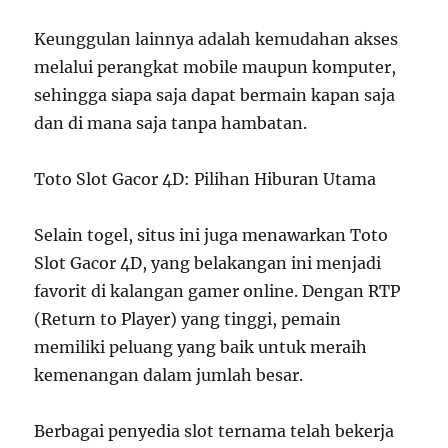
Keunggulan lainnya adalah kemudahan akses
melalui perangkat mobile maupun komputer,
sehingga siapa saja dapat bermain kapan saja
dan di mana saja tanpa hambatan.
Toto Slot Gacor 4D: Pilihan Hiburan Utama
Selain togel, situs ini juga menawarkan Toto
Slot Gacor 4D, yang belakangan ini menjadi
favorit di kalangan gamer online. Dengan RTP
(Return to Player) yang tinggi, pemain
memiliki peluang yang baik untuk meraih
kemenangan dalam jumlah besar.
Berbagai penyedia slot ternama telah bekerja