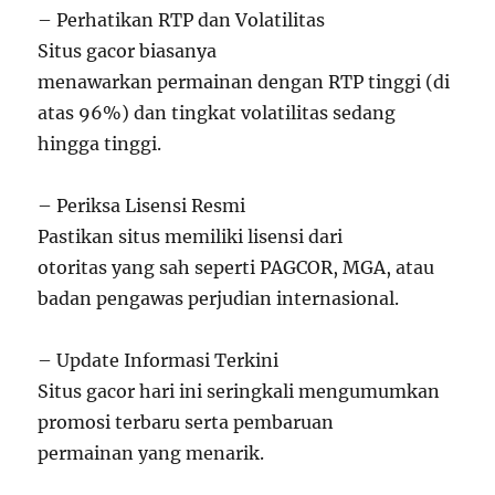
– Perhatikan RTP dan Volatilitas
Situs gacor biasanya
menawarkan permainan dengan RTP tinggi (di
atas 96%) dan tingkat volatilitas sedang
hingga tinggi.
– Periksa Lisensi Resmi
Pastikan situs memiliki lisensi dari
otoritas yang sah seperti PAGCOR, MGA, atau
badan pengawas perjudian internasional.
– Update Informasi Terkini
Situs gacor hari ini seringkali mengumumkan
promosi terbaru serta pembaruan
permainan yang menarik.