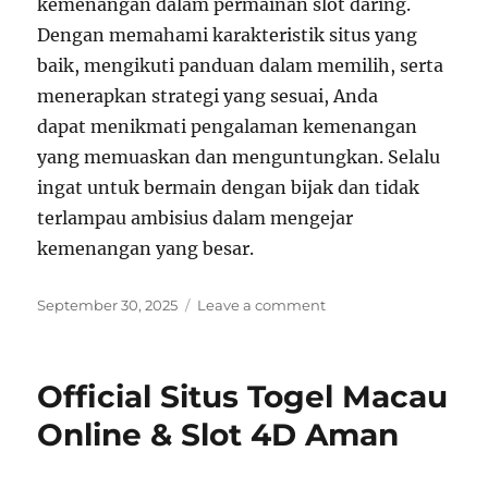
kemenangan dalam permainan slot daring.
Dengan memahami karakteristik situs yang
baik, mengikuti panduan dalam memilih, serta
menerapkan strategi yang sesuai, Anda
dapat menikmati pengalaman kemenangan
yang memuaskan dan menguntungkan. Selalu
ingat untuk bermain dengan bijak dan tidak
terlampau ambisius dalam mengejar
kemenangan yang besar.
Posted
on
September 30, 2025
Leave a comment
on
Pengalaman
Pemain
dalam
Official Situs Togel Macau
Menemukan
Situs
Online & Slot 4D Aman
Slot
Gacor
Terpercaya