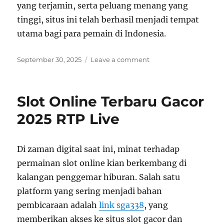
yang terjamin, serta peluang menang yang
tinggi, situs ini telah berhasil menjadi tempat
utama bagi para pemain di Indonesia.
Posted
on
September 30, 2025
Leave a comment
on
Official
Situs
Togel
Slot Online Terbaru Gacor
Macau
Online
2025 RTP Live
&
Slot
4D
Di zaman digital saat ini, minat terhadap
Aman
permainan slot online kian berkembang di
kalangan penggemar hiburan. Salah satu
platform yang sering menjadi bahan
pembicaraan adalah
link sga338
, yang
memberikan akses ke situs slot gacor dan