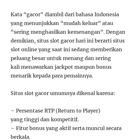
Kata “gacor” diambil dari bahasa Indonesia
yang menunjukkan “mudah keluar” atau
“sering menghasilkan kemenangan”. Dengan
demikian, situs slot gacor hari ini berarti situs
slot online yang saat ini sedang memberikan
peluang besar untuk menang dan sering
kali menawarkan jackpot maupun bonus
menarik kepada para pemainnya.
Situs slot gacor umumnya dikenal karena:
– Persentase RTP (Return to Player)
yang tinggi dan kompetitif.
– Fitur bonus yang aktif serta muncul secara
berkala.