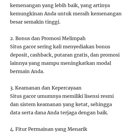
kemenangan yang lebih baik, yang artinya
kemungkinan Anda untuk meraih kemenangan
besar semakin tinggi.
2. Bonus dan Promosi Melimpah
Situs gacor sering kali menyediakan bonus
deposit, cashback, putaran gratis, dan promosi
lainnya yang mampu meningkatkan modal
bermain Anda.
3. Keamanan dan Kepercayaan
Situs gacor umumnya memiliki lisensi resmi
dan sistem keamanan yang ketat, sehingga
data serta dana Anda terjaga dengan baik.
4. Fitur Permainan yang Menarik