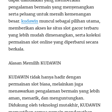
dapat diandalkan yang memberikan
pengalaman bermain yang menyenangkan
serta peluang untuk meraih kemenangan
besar.
kudawin
muncul sebagai pilihan utama,
memberikan akses ke situs slot gacor terbaru
yang lebih mudah dimenangkan, serta koleksi
permainan slot online yang diperbarui secara
berkala.
Alasan Memilih KUDAWIN
KUDAWIN tidak hanya hadir dengan
permainan slot biasa, melainkan juga
menawarkan pengalaman bermain yang lebih
aman, menarik, dan menguntungkan.
Didukung oleh teknologi mutakhir, KUDAWIN