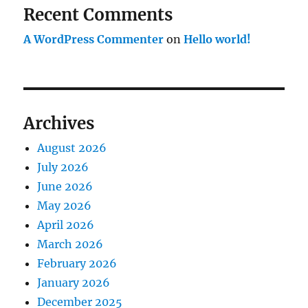
Recent Comments
A WordPress Commenter
on
Hello world!
Archives
August 2026
July 2026
June 2026
May 2026
April 2026
March 2026
February 2026
January 2026
December 2025