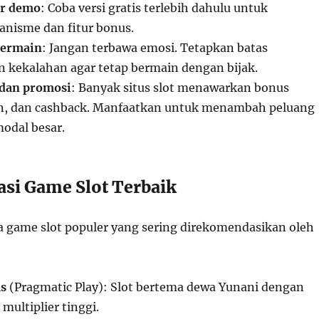
ur demo
: Coba versi gratis terlebih dahulu untuk
isme dan fitur bonus.
bermain
: Jangan terbawa emosi. Tetapkan batas
kekalahan agar tetap bermain dengan bijak.
dan promosi
: Banyak situs slot menawarkan bonus
pin, dan cashback. Manfaatkan untuk menambah peluang
odal besar.
i Game Slot Terbaik
a game slot populer yang sering direkomendasikan oleh
us
(Pragmatic Play): Slot bertema dewa Yunani dengan
 multiplier tinggi.