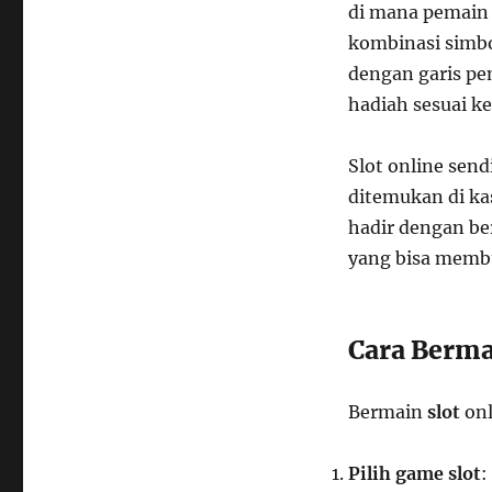
di mana pemain
kombinasi simbo
dengan garis pe
hadiah sesuai k
Slot online sendi
ditemukan di kas
hadir dengan ber
yang bisa memb
Cara Berma
Bermain
slot
onl
Pilih game slot
: