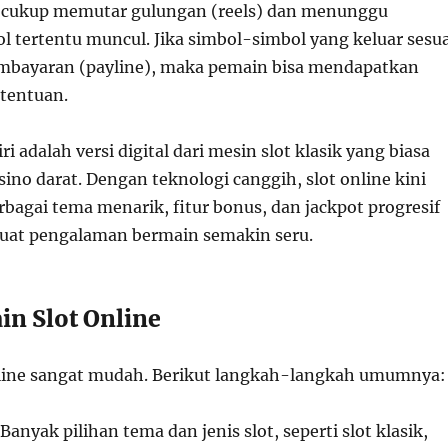
 cukup memutar gulungan (reels) dan menunggu
l tertentu muncul. Jika simbol-simbol yang keluar sesua
mbayaran (payline), maka pemain bisa mendapatkan
etentuan.
ri adalah versi digital dari mesin slot klasik yang biasa
ino darat. Dengan teknologi canggih, slot online kini
bagai tema menarik, fitur bonus, dan jackpot progresif
uat pengalaman bermain semakin seru.
in Slot Online
ine sangat mudah. Berikut langkah-langkah umumnya:
 Banyak pilihan tema dan jenis slot, seperti slot klasik,