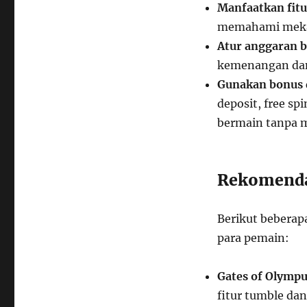
Manfaatkan fit
memahami mekan
Atur anggaran 
kemenangan dan 
Gunakan bonus 
deposit, free s
bermain tanpa m
Rekomendas
Berikut beberap
para pemain:
Gates of Olymp
fitur tumble dan