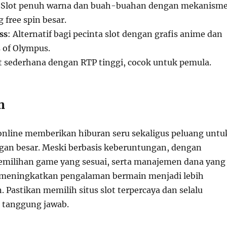
 Slot penuh warna dan buah-buahan dengan mekanism
 free spin besar.
ss
: Alternatif bagi pecinta slot dengan grafis anime dan
s of Olympus.
ot sederhana dengan RTP tinggi, cocok untuk pemula.
n
nline memberikan hiburan seru sekaligus peluang untu
an besar. Meski berbasis keberuntungan, dengan
 pemilihan game yang sesuai, serta manajemen dana yang
 meningkatkan pengalaman bermain menjadi lebih
Pastikan memilih situs slot terpercaya dan selalu
 tanggung jawab.