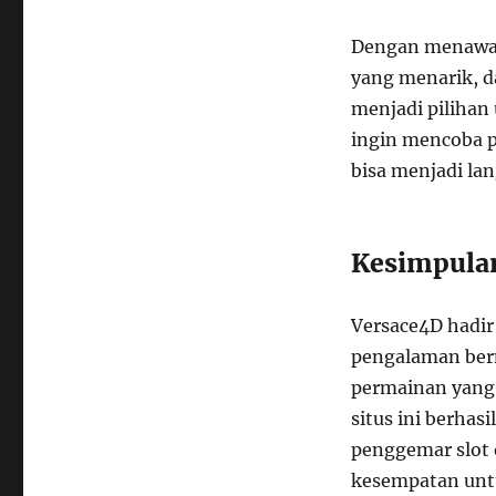
Dengan menawark
yang menarik, 
menjadi pilihan
ingin mencoba p
bisa menjadi la
Kesimpula
Versace4D hadir
pengalaman ber
permainan yang b
situs ini berhas
penggemar slot 
kesempatan unt