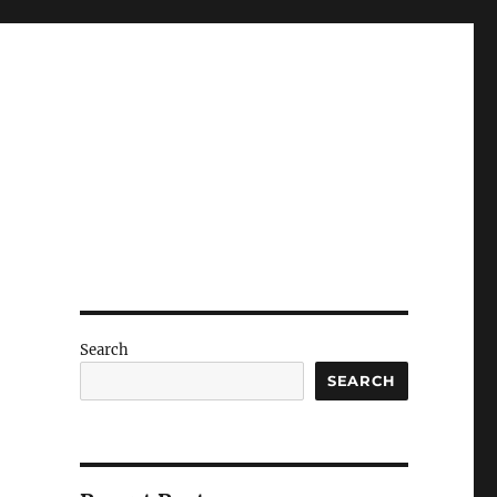
Search
SEARCH