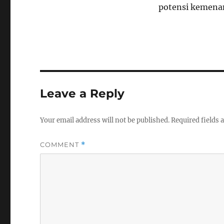
potensi kemena
Leave a Reply
Your email address will not be published.
Required fields
COMMENT
*