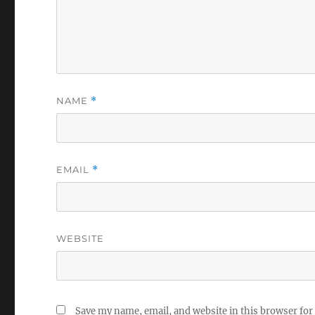
NAME
*
EMAIL
*
WEBSITE
Save my name, email, and website in this browser for