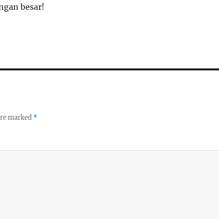
ngan besar!
 are marked
*