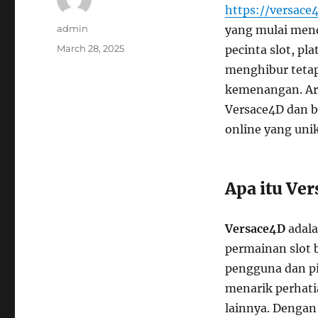
https://versace4
Author
admin
yang mulai men
Posted
March 28, 2025
pecinta slot, p
on
menghibur tetap
kemenangan. Ar
Versace4D dan 
online yang unik
Apa itu Ve
Versace4D
adala
permainan slot 
pengguna dan pi
menarik perhati
lainnya. Dengan