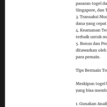
pasaran togel da
Singapore, dan 
3. Transaksi Mu
dana yang cepat
4. Keamanan Te
terbaik untuk m
5. Bonus dan Pr
ditawarkan oleh
para pemain.
Tips Bermain T
Meskipun togel 
yang bisa memb
1. Gunakan Anali