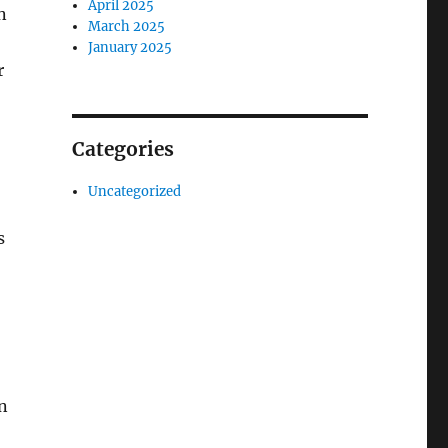
April 2025
n
March 2025
January 2025
r
Categories
Uncategorized
s
n