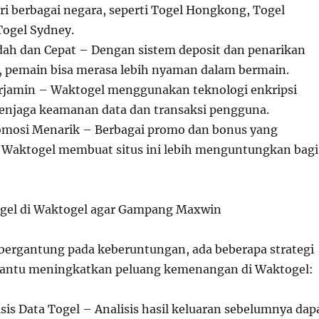
ri berbagai negara, seperti Togel Hongkong, Togel
Togel Sydney.
dah dan Cepat – Dengan sistem deposit dan penarikan
, pemain bisa merasa lebih nyaman dalam bermain.
rjamin – Waktogel menggunakan teknologi enkripsi
enjaga keamanan data dan transaksi pengguna.
omosi Menarik – Berbagai promo dan bonus yang
 Waktogel membuat situs ini lebih menguntungkan bagi
ogel di Waktogel agar Gampang Maxwin
bergantung pada keberuntungan, ada beberapa strategi
antu meningkatkan peluang kemenangan di Waktogel:
sis Data Togel – Analisis hasil keluaran sebelumnya dap