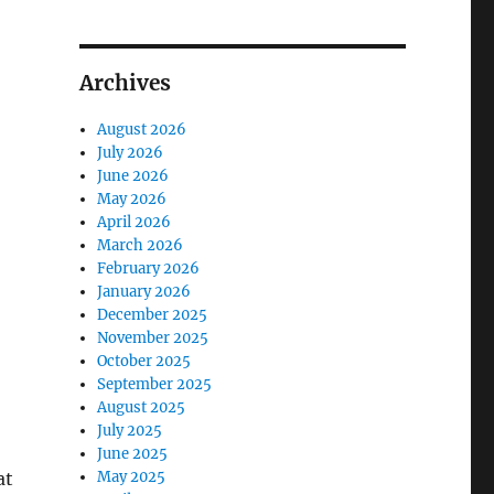
Archives
August 2026
July 2026
June 2026
May 2026
April 2026
March 2026
February 2026
January 2026
December 2025
November 2025
October 2025
September 2025
August 2025
July 2025
June 2025
at
May 2025