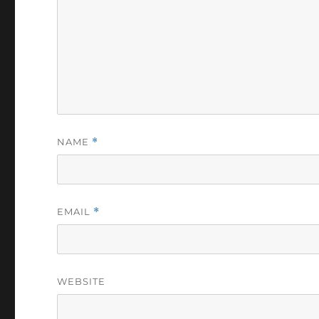
NAME
*
EMAIL
*
WEBSITE