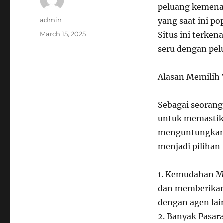
peluang kemenan
Author
admin
yang saat ini p
Posted
March 15, 2025
Situs ini terke
on
seru dengan pe
Alasan Memilih
Sebagai seorang
untuk memastik
menguntungkan.
menjadi pilihan 
1. Kemudahan Ma
dan memberikan
dengan agen lai
2. Banyak Pasar