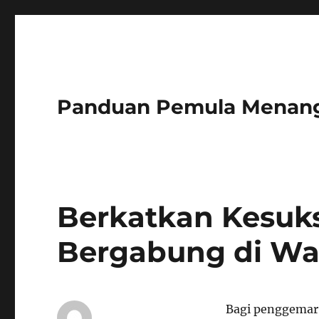
Panduan Pemula Menang 
Berkatkan Kesuk
Bergabung di Wa
Bagi penggemar