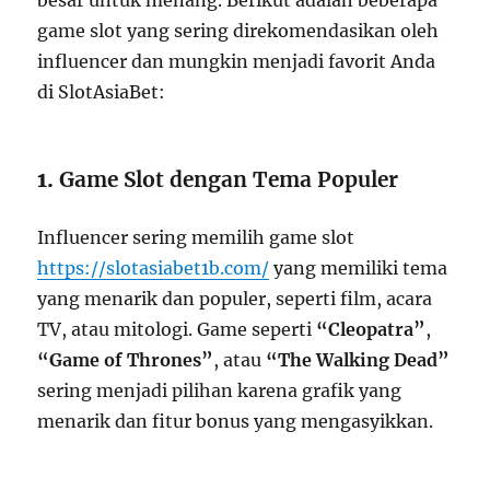
besar untuk menang. Berikut adalah beberapa
game slot yang sering direkomendasikan oleh
influencer dan mungkin menjadi favorit Anda
di SlotAsiaBet:
1.
Game Slot dengan Tema Populer
Influencer sering memilih game slot
https://slotasiabet1b.com/
yang memiliki tema
yang menarik dan populer, seperti film, acara
TV, atau mitologi. Game seperti
“Cleopatra”
,
“Game of Thrones”
, atau
“The Walking Dead”
sering menjadi pilihan karena grafik yang
menarik dan fitur bonus yang mengasyikkan.