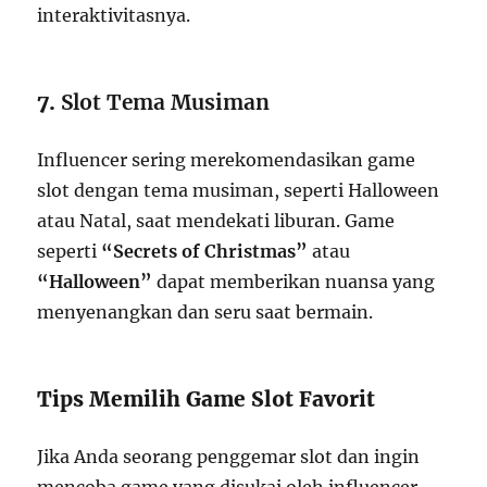
interaktivitasnya.
7.
Slot Tema Musiman
Influencer sering merekomendasikan game
slot dengan tema musiman, seperti Halloween
atau Natal, saat mendekati liburan. Game
seperti
“Secrets of Christmas”
atau
“Halloween”
dapat memberikan nuansa yang
menyenangkan dan seru saat bermain.
Tips Memilih Game Slot Favorit
Jika Anda seorang penggemar slot dan ingin