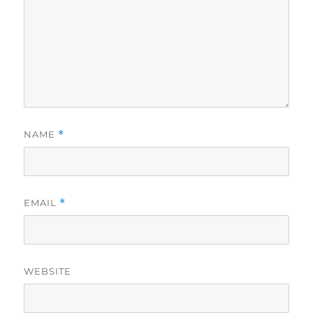
NAME
*
EMAIL
*
WEBSITE