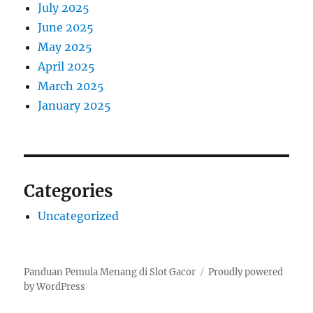
July 2025
June 2025
May 2025
April 2025
March 2025
January 2025
Categories
Uncategorized
Panduan Pemula Menang di Slot Gacor
Proudly powered
by WordPress