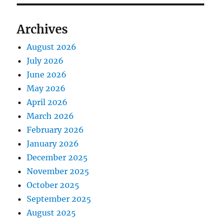
Archives
August 2026
July 2026
June 2026
May 2026
April 2026
March 2026
February 2026
January 2026
December 2025
November 2025
October 2025
September 2025
August 2025