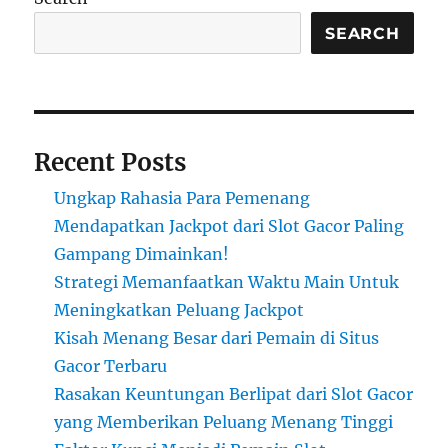
SEARCH
Recent Posts
Ungkap Rahasia Para Pemenang
Mendapatkan Jackpot dari Slot Gacor Paling
Gampang Dimainkan!
Strategi Memanfaatkan Waktu Main Untuk
Meningkatkan Peluang Jackpot
Kisah Menang Besar dari Pemain di Situs
Gacor Terbaru
Rasakan Keuntungan Berlipat dari Slot Gacor
yang Memberikan Peluang Menang Tinggi