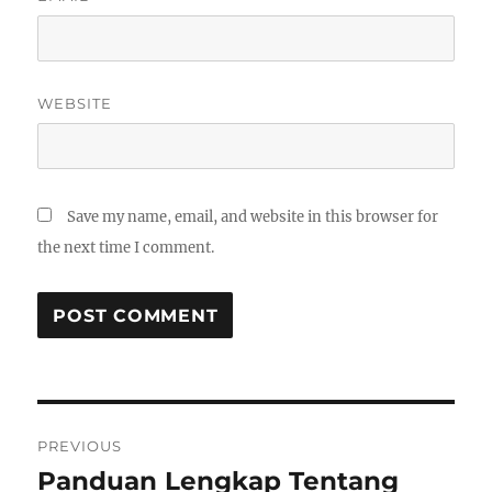
WEBSITE
Save my name, email, and website in this browser for
the next time I comment.
Post
PREVIOUS
navigation
Panduan Lengkap Tentang
Previous