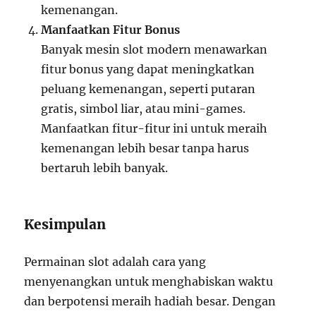
kemenangan.
Manfaatkan Fitur Bonus
Banyak mesin slot modern menawarkan
fitur bonus yang dapat meningkatkan
peluang kemenangan, seperti putaran
gratis, simbol liar, atau mini-games.
Manfaatkan fitur-fitur ini untuk meraih
kemenangan lebih besar tanpa harus
bertaruh lebih banyak.
Kesimpulan
Permainan slot adalah cara yang
menyenangkan untuk menghabiskan waktu
dan berpotensi meraih hadiah besar. Dengan