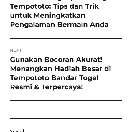
post:
Tempototo: Tips dan Trik
untuk Meningkatkan
Pengalaman Bermain Anda
NEXT
Gunakan Bocoran Akurat!
Next
post:
Menangkan Hadiah Besar di
Tempototo Bandar Togel
Resmi & Terpercaya!
Search