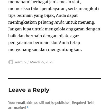
memahami berbagai jenis mesin slot,
memeriksa tabel pembayaran, serta mengikuti
tips bermain yang bijak, Anda dapat
meningkatkan peluang Anda untuk menang.
Jangan lupa untuk mengelola anggaran dengan
baik dan bermain dengan bijak, agar
pengalaman bermain slot Anda tetap
menyenangkan dan menguntungkan.
Author
Posted
admin
March 27, 2025
on
Leave a Reply
Your email address will not be published.
Required fields
are marked
*