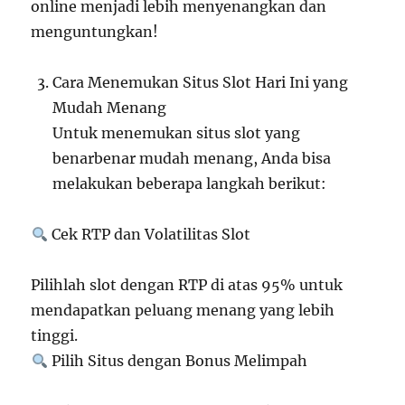
online menjadi lebih menyenangkan dan
menguntungkan!
Cara Menemukan Situs Slot Hari Ini yang
Mudah Menang
Untuk menemukan situs slot yang
benarbenar mudah menang, Anda bisa
melakukan beberapa langkah berikut:
Cek RTP dan Volatilitas Slot
Pilihlah slot dengan RTP di atas 95% untuk
mendapatkan peluang menang yang lebih
tinggi.
Pilih Situs dengan Bonus Melimpah