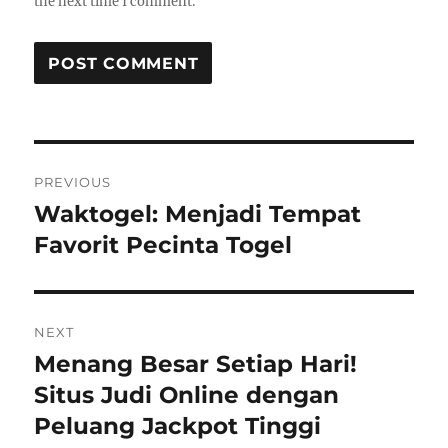
the next time I comment.
Post
PREVIOUS
navigation
Waktogel: Menjadi Tempat
Previous
post:
Favorit Pecinta Togel
NEXT
Menang Besar Setiap Hari!
Next
post:
Situs Judi Online dengan
Peluang Jackpot Tinggi