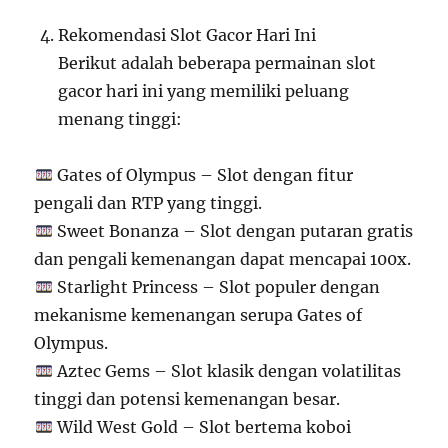
Rekomendasi Slot Gacor Hari Ini
Berikut adalah beberapa permainan slot
gacor hari ini yang memiliki peluang
menang tinggi:
Gates of Olympus – Slot dengan fitur
pengali dan RTP yang tinggi.
Sweet Bonanza – Slot dengan putaran gratis
dan pengali kemenangan dapat mencapai 100x.
Starlight Princess – Slot populer dengan
mekanisme kemenangan serupa Gates of
Olympus.
Aztec Gems – Slot klasik dengan volatilitas
tinggi dan potensi kemenangan besar.
Wild West Gold – Slot bertema koboi