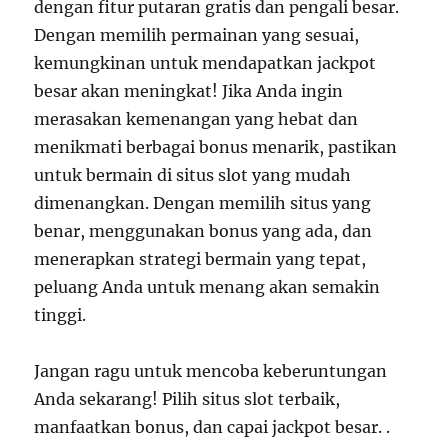
dengan fitur putaran gratis dan pengali besar.
Dengan memilih permainan yang sesuai,
kemungkinan untuk mendapatkan jackpot
besar akan meningkat! Jika Anda ingin
merasakan kemenangan yang hebat dan
menikmati berbagai bonus menarik, pastikan
untuk bermain di situs slot yang mudah
dimenangkan. Dengan memilih situs yang
benar, menggunakan bonus yang ada, dan
menerapkan strategi bermain yang tepat,
peluang Anda untuk menang akan semakin
tinggi.
Jangan ragu untuk mencoba keberuntungan
Anda sekarang! Pilih situs slot terbaik,
manfaatkan bonus, dan capai jackpot besar. .