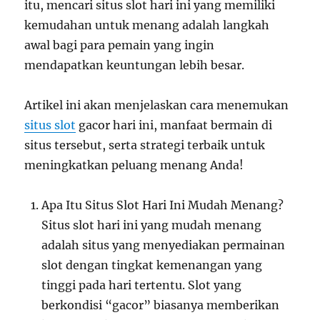
itu, mencari situs slot hari ini yang memiliki
kemudahan untuk menang adalah langkah
awal bagi para pemain yang ingin
mendapatkan keuntungan lebih besar.
Artikel ini akan menjelaskan cara menemukan
situs slot
gacor hari ini, manfaat bermain di
situs tersebut, serta strategi terbaik untuk
meningkatkan peluang menang Anda!
Apa Itu Situs Slot Hari Ini Mudah Menang?
Situs slot hari ini yang mudah menang
adalah situs yang menyediakan permainan
slot dengan tingkat kemenangan yang
tinggi pada hari tertentu. Slot yang
berkondisi “gacor” biasanya memberikan