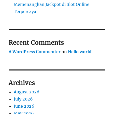
Memenangkan Jackpot di Slot Online
Terpercaya
Recent Comments
A WordPress Commenter
on
Hello world!
Archives
August 2026
July 2026
June 2026
May 2026