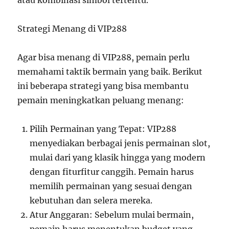
atau kombinasi simbol tertentu.
Strategi Menang di VIP288
Agar bisa menang di VIP288, pemain perlu
memahami taktik bermain yang baik. Berikut
ini beberapa strategi yang bisa membantu
pemain meningkatkan peluang menang:
Pilih Permainan yang Tepat: VIP288
menyediakan berbagai jenis permainan slot,
mulai dari yang klasik hingga yang modern
dengan fiturfitur canggih. Pemain harus
memilih permainan yang sesuai dengan
kebutuhan dan selera mereka.
Atur Anggaran: Sebelum mulai bermain,