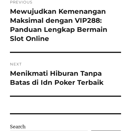
PREVIOUS
navigation
Mewujudkan Kemenangan
Previous
post:
Maksimal dengan VIP288:
Panduan Lengkap Bermain
Slot Online
NEXT
Menikmati Hiburan Tanpa
Next
post:
Batas di Idn Poker Terbaik
Search