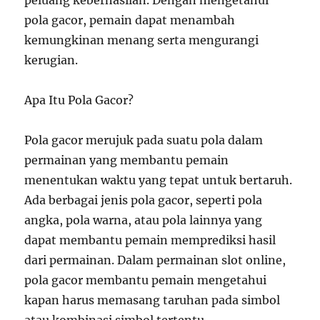
peluang keberhasilan. Dengan mengetahui
pola gacor, pemain dapat menambah
kemungkinan menang serta mengurangi
kerugian.
Apa Itu Pola Gacor?
Pola gacor merujuk pada suatu pola dalam
permainan yang membantu pemain
menentukan waktu yang tepat untuk bertaruh.
Ada berbagai jenis pola gacor, seperti pola
angka, pola warna, atau pola lainnya yang
dapat membantu pemain memprediksi hasil
dari permainan. Dalam permainan slot online,
pola gacor membantu pemain mengetahui
kapan harus memasang taruhan pada simbol