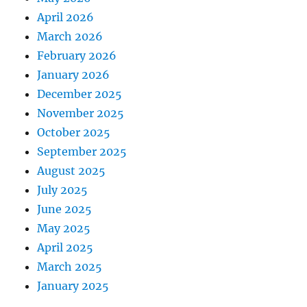
April 2026
March 2026
February 2026
January 2026
December 2025
November 2025
October 2025
September 2025
August 2025
July 2025
June 2025
May 2025
April 2025
March 2025
January 2025