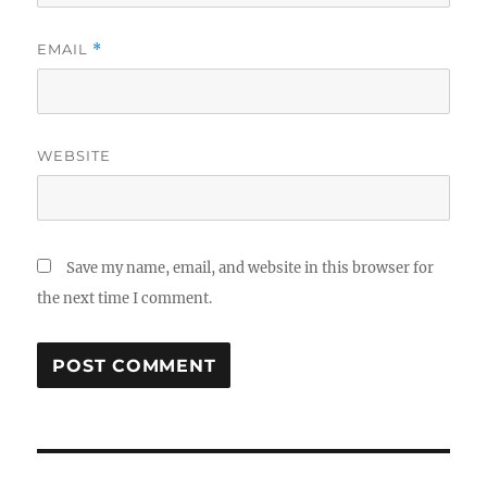
EMAIL
*
WEBSITE
Save my name, email, and website in this browser for
the next time I comment.
Post