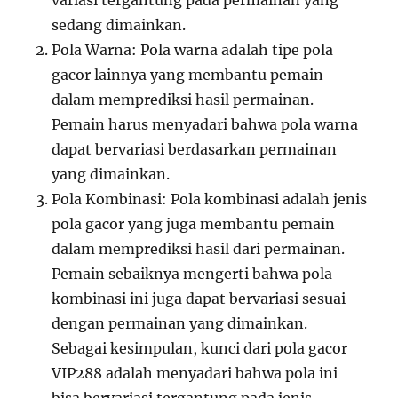
variasi tergantung pada permainan yang
sedang dimainkan.
Pola Warna: Pola warna adalah tipe pola
gacor lainnya yang membantu pemain
dalam memprediksi hasil permainan.
Pemain harus menyadari bahwa pola warna
dapat bervariasi berdasarkan permainan
yang dimainkan.
Pola Kombinasi: Pola kombinasi adalah jenis
pola gacor yang juga membantu pemain
dalam memprediksi hasil dari permainan.
Pemain sebaiknya mengerti bahwa pola
kombinasi ini juga dapat bervariasi sesuai
dengan permainan yang dimainkan.
Sebagai kesimpulan, kunci dari pola gacor
VIP288 adalah menyadari bahwa pola ini