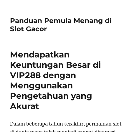
Panduan Pemula Menang di
Slot Gacor
Mendapatkan
Keuntungan Besar di
VIP288 dengan
Menggunakan
Pengetahuan yang
Akurat
Dalam beberapa tahun terakhir, permainan slot