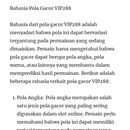
Rahasia Pola Gacor VIP288
Rahasia dari pola gacor VIP288 adalah
menyadari bahwa pola ini dapat bervariasi
tergantung pada permainan yang sedang
dimainkan. Pemain harus mengetahui bahwa
pola gacor dapat berupa pola angka, pola
warna, atau lainnya yang membantu dalam
memprediksi hasil permainan. Berikut adalah
beberapa rahasia terkait pola gacor VIP288:
Pola Angka: Pola angka merupakan salah
satu jenis pola gacor yang paling sering
digunakan dalam slot online. Pemain perlu
memahami bahwa pola ini dapat memiliki