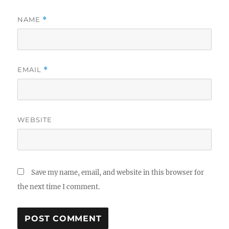
NAME
*
EMAIL
*
WEBSITE
Save my name, email, and website in this browser for
the next time I comment.