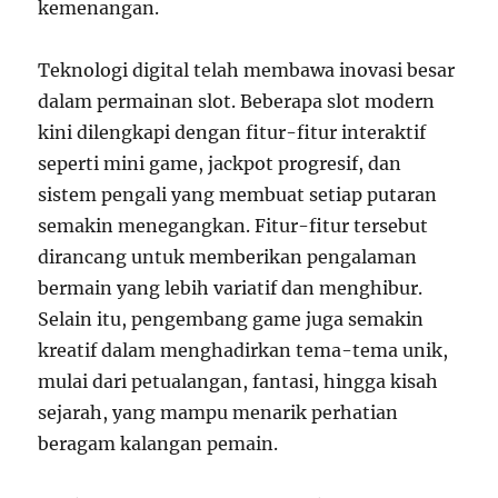
kemenangan.
Teknologi digital telah membawa inovasi besar
dalam permainan slot. Beberapa slot modern
kini dilengkapi dengan fitur-fitur interaktif
seperti mini game, jackpot progresif, dan
sistem pengali yang membuat setiap putaran
semakin menegangkan. Fitur-fitur tersebut
dirancang untuk memberikan pengalaman
bermain yang lebih variatif dan menghibur.
Selain itu, pengembang game juga semakin
kreatif dalam menghadirkan tema-tema unik,
mulai dari petualangan, fantasi, hingga kisah
sejarah, yang mampu menarik perhatian
beragam kalangan pemain.