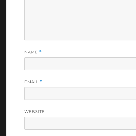
NAME
*
EMAIL
*
WEBSITE