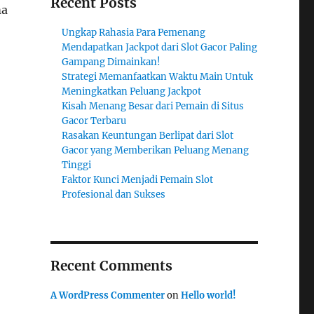
Recent Posts
ma
Ungkap Rahasia Para Pemenang
Mendapatkan Jackpot dari Slot Gacor Paling
Gampang Dimainkan!
Strategi Memanfaatkan Waktu Main Untuk
Meningkatkan Peluang Jackpot
Kisah Menang Besar dari Pemain di Situs
Gacor Terbaru
Rasakan Keuntungan Berlipat dari Slot
Gacor yang Memberikan Peluang Menang
Tinggi
Faktor Kunci Menjadi Pemain Slot
Profesional dan Sukses
Recent Comments
A WordPress Commenter
on
Hello world!