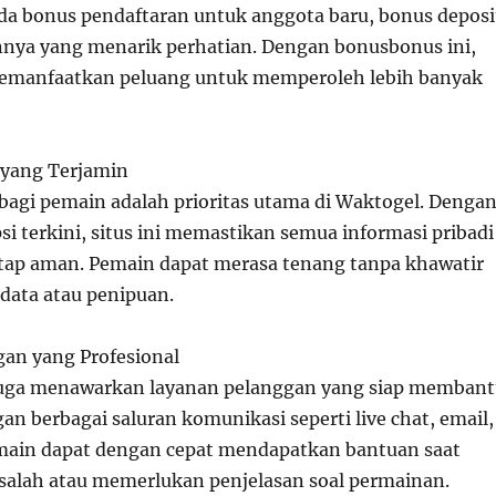
a bonus pendaftaran untuk anggota baru, bonus deposi
nnya yang menarik perhatian. Dengan bonusbonus ini,
emanfaatkan peluang untuk memperoleh lebih banyak
yang Terjamin
agi pemain adalah prioritas utama di Waktogel. Denga
si terkini, situs ini memastikan semua informasi pribadi
etap aman. Pemain dapat merasa tenang tanpa khawatir
data atau penipuan.
an yang Profesional
juga menawarkan layanan pelanggan yang siap membant
gan berbagai saluran komunikasi seperti live chat, email,
main dapat dengan cepat mendapatkan bantuan saat
alah atau memerlukan penjelasan soal permainan.