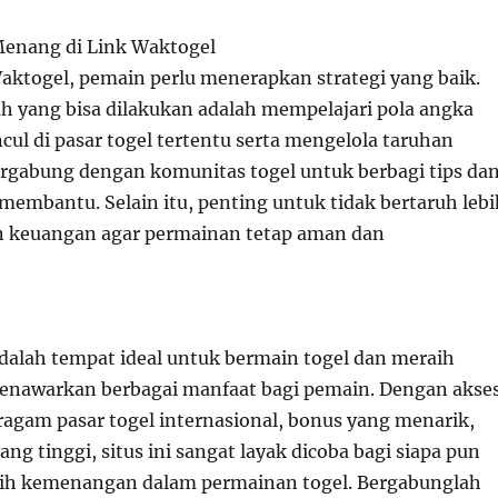
Menang di Link Waktogel
Waktogel, pemain perlu menerapkan strategi yang baik.
h yang bisa dilakukan adalah mempelajari pola angka
ul di pasar togel tertentu serta mengelola taruhan
ergabung dengan komunitas togel untuk berbagi tips da
 membantu. Selain itu, penting untuk tidak bertaruh lebi
 keuangan agar permainan tetap aman dan
dalah tempat ideal untuk bermain togel dan meraih
nawarkan berbagai manfaat bagi pemain. Dengan akse
agam pasar togel internasional, bonus yang menarik,
g tinggi, situs ini sangat layak dicoba bagi siapa pun
aih kemenangan dalam permainan togel. Bergabunglah