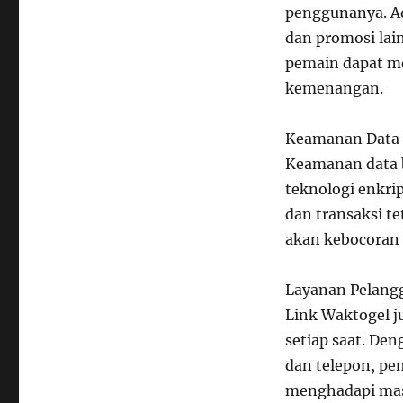
penggunanya. Ad
dan promosi lai
pemain dapat m
kemenangan.
Keamanan Data 
Keamanan data b
teknologi enkrip
dan transaksi t
akan kebocoran 
Layanan Pelangg
Link Waktogel 
setiap saat. Den
dan telepon, pe
menghadapi mas