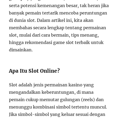
serta potensi kemenangan besar, tak heran jika
banyak pemain tertarik mencoba peruntungan
di dunia slot. Dalam artikel ini, kita akan
membahas secara lengkap tentang permainan
slot, mulai dari cara bermain, tips menang,
hingga rekomendasi game slot terbaik untuk
dimainkan.
Apa Itu Slot Online?
Slot adalah jenis permainan kasino yang
mengandalkan keberuntungan, di mana
pemain cukup memutar gulungan (reels) dan
menunggu kombinasi simbol tertentu muncul.
Jika simbol-simbol yang keluar sesuai dengan