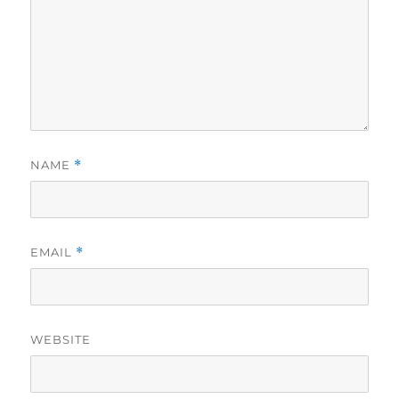
NAME
*
EMAIL
*
WEBSITE