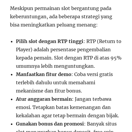
Meskipun permainan slot bergantung pada
keberuntungan, ada beberapa strategi yang
bisa meningkatkan peluang menang:
Pilih slot dengan RTP tinggi
: RTP (Return to
Player) adalah persentase pengembalian
kepada pemain. Slot dengan RTP di atas 95%
umumnya lebih menguntungkan.
Manfaatkan fitur demo
: Coba versi gratis
terlebih dahulu untuk memahami
mekanisme dan fitur bonus.
Atur anggaran bermain
: Jangan terbawa
emosi. Tetapkan batas kemenangan dan
kekalahan agar tetap bermain dengan bijak.
Gunakan bonus dan promosi
: Banyak situs