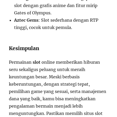
slot dengan grafis anime dan fitur mirip
Gates of Olympus.
Aztec Gems
: Slot sederhana dengan RTP
tinggi, cocok untuk pemula.
Kesimpulan
Permainan
slot
online memberikan hiburan
seru sekaligus peluang untuk meraih
keuntungan besar. Meski berbasis
keberuntungan, dengan strategi tepat,
pemilihan game yang sesuai, serta manajemen
dana yang baik, kamu bisa meningkatkan
pengalaman bermain menjadi lebih
menguntungkan. Pastikan memilih situs slot