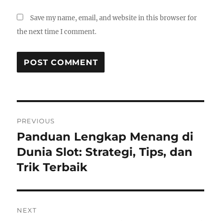
Save my name, email, and website in this browser for
the next time I comment.
Post
PREVIOUS
navigation
Panduan Lengkap Menang di
Previous
post:
Dunia Slot: Strategi, Tips, dan
Trik Terbaik
NEXT