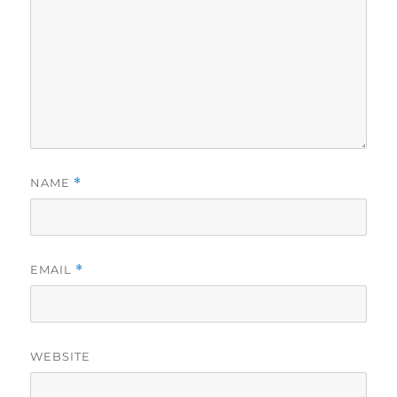
NAME
*
EMAIL
*
WEBSITE