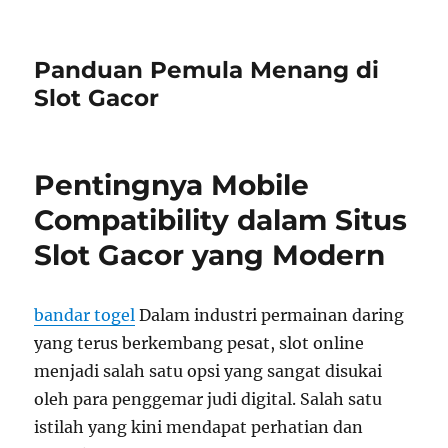
Panduan Pemula Menang di
Slot Gacor
Pentingnya Mobile
Compatibility dalam Situs
Slot Gacor yang Modern
bandar togel
Dalam industri permainan daring
yang terus berkembang pesat, slot online
menjadi salah satu opsi yang sangat disukai
oleh para penggemar judi digital. Salah satu
istilah yang kini mendapat perhatian dan