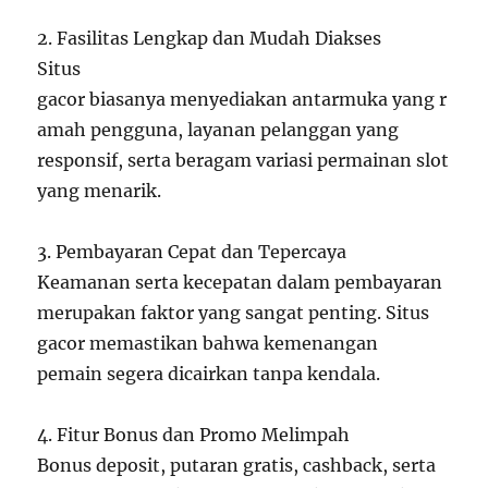
2. Fasilitas Lengkap dan Mudah Diakses
Situs
gacor biasanya menyediakan antarmuka yang r
amah pengguna, layanan pelanggan yang
responsif, serta beragam variasi permainan slot
yang menarik.
3. Pembayaran Cepat dan Tepercaya
Keamanan serta kecepatan dalam pembayaran
merupakan faktor yang sangat penting. Situs
gacor memastikan bahwa kemenangan
pemain segera dicairkan tanpa kendala.
4. Fitur Bonus dan Promo Melimpah
Bonus deposit, putaran gratis, cashback, serta