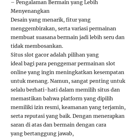
– Pengalaman Bermain yang Lebih
Menyenangkan
Desain yang menarik, fitur yang
menggembirakan, serta variasi permainan
membuat suasana bermain jadi lebih seru dan
tidak membosankan.
Situs slot gacor adalah pilihan yang
ideal bagi para penggemar permainan slot
online yang ingin meningkatkan kesempatan
untuk menang. Namun, sangat penting untuk
selalu berhati-hati dalam memilih situs dan
memastikan bahwa platform yang dipilih
memiliki izin resmi, keamanan yang terjamin,
serta reputasi yang baik. Dengan menerapkan
saran di atas dan bermain dengan cara
yang bertanggung jawab,