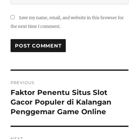
Save my name, email, and website in this browser for
the next time I comment.
Post
PREVIOUS
navigation
Faktor Penentu Situs Slot
Previous
post:
Gacor Populer di Kalangan
Penggemar Game Online
NEXT