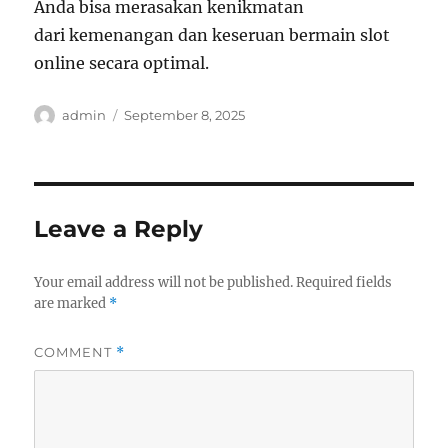
Anda bisa merasakan kenikmatan
dari kemenangan dan keseruan bermain slot
online secara optimal.
Author
Posted
admin
September 8, 2025
on
Leave a Reply
Your email address will not be published.
Required fields
are marked
*
COMMENT
*