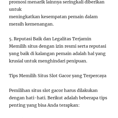
promosi menarik lainnya seringkali diberikan
untuk
meningkatkan kesempatan pemain dalam
meraih kemenangan.
5. Reputasi Baik dan Legalitas Terjamin
Memilih situs dengan izin resmi serta reputasi
yang baik di kalangan pemain adalah hal yang
krusial untuk menghindari penipuan.
Tips Memilih Situs Slot Gacor yang Terpercaya
Pemilihan situs slot gacor harus dilakukan
dengan hati-hati. Berikut adalah beberapa tips
penting yang bisa Anda terapkan: