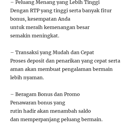
– Peluang Menang yang Lebih Tinggi
Dengan RTP yang tinggi serta banyak fitur
bonus, kesempatan Anda
untuk meraih kemenangan besar
semakin meningkat.
– Transaksi yang Mudah dan Cepat
Proses deposit dan penarikan yang cepat serta
aman akan membuat pengalaman bermain
lebih nyaman.
– Beragam Bonus dan Promo
Penawaran bonus yang
rutin hadir akan menambah saldo
dan memperpanjang peluang bermain.