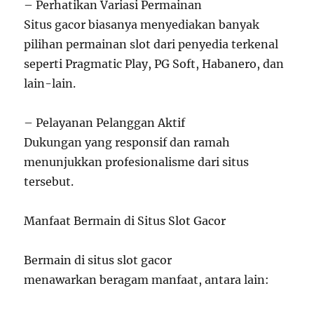
– Perhatikan Variasi Permainan
Situs gacor biasanya menyediakan banyak
pilihan permainan slot dari penyedia terkenal
seperti Pragmatic Play, PG Soft, Habanero, dan
lain-lain.
– Pelayanan Pelanggan Aktif
Dukungan yang responsif dan ramah
menunjukkan profesionalisme dari situs
tersebut.
Manfaat Bermain di Situs Slot Gacor
Bermain di situs slot gacor
menawarkan beragam manfaat, antara lain: