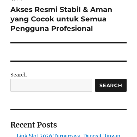
Akses Resmi Stabil & Aman
Next
post:
yang Cocok untuk Semua
Pengguna Profesional
Search
SEARCH
Recent Posts
Link Slot 2026 Terpercaya, Deposit Ringan