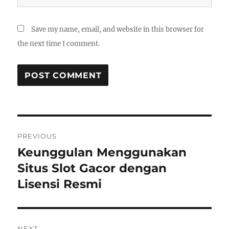
Save my name, email, and website in this browser for
the next time I comment.
Post
PREVIOUS
navigation
Keunggulan Menggunakan
Previous
post:
Situs Slot Gacor dengan
Lisensi Resmi
NEXT