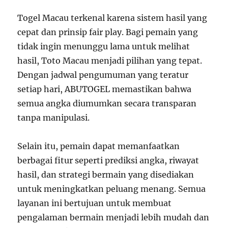
Togel Macau terkenal karena sistem hasil yang
cepat dan prinsip fair play. Bagi pemain yang
tidak ingin menunggu lama untuk melihat
hasil, Toto Macau menjadi pilihan yang tepat.
Dengan jadwal pengumuman yang teratur
setiap hari, ABUTOGEL memastikan bahwa
semua angka diumumkan secara transparan
tanpa manipulasi.
Selain itu, pemain dapat memanfaatkan
berbagai fitur seperti prediksi angka, riwayat
hasil, dan strategi bermain yang disediakan
untuk meningkatkan peluang menang. Semua
layanan ini bertujuan untuk membuat
pengalaman bermain menjadi lebih mudah dan