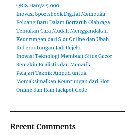
QRIS Hanya 5.000
Inovasi Sportsbook Digital Membuka
Peluang Baru Dalam Bertaruh Olahraga
Temukan Cara Mudah Menggandakan
Keuntungan dari Slot Online dan Ubah
Keberuntungan Jadi Rejeki
Inovasi Teknologi Membuat Situs Gacor
Semakin Realistis dan Menarik
Pelajari Teknik Ampuh untuk
Memaksimalkan Keuntungan dari Slot
Online dan Raih Jackpot Gede
Recent Comments