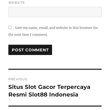
WEBSITE
Save my name, email, and website in this browser for
the next time I comment.
Post
PREVIOUS
navigation
Situs Slot Gacor Terpercaya
Previous
post:
Resmi Slot88 Indonesia