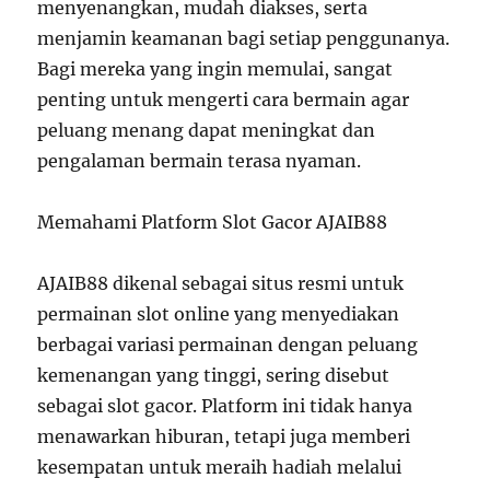
menyenangkan, mudah diakses, serta
menjamin keamanan bagi setiap penggunanya.
Bagi mereka yang ingin memulai, sangat
penting untuk mengerti cara bermain agar
peluang menang dapat meningkat dan
pengalaman bermain terasa nyaman.
Memahami Platform Slot Gacor AJAIB88
AJAIB88 dikenal sebagai situs resmi untuk
permainan slot online yang menyediakan
berbagai variasi permainan dengan peluang
kemenangan yang tinggi, sering disebut
sebagai slot gacor. Platform ini tidak hanya
menawarkan hiburan, tetapi juga memberi
kesempatan untuk meraih hadiah melalui