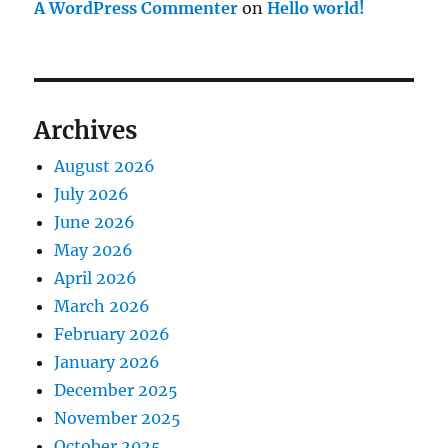
A WordPress Commenter
on
Hello world!
Archives
August 2026
July 2026
June 2026
May 2026
April 2026
March 2026
February 2026
January 2026
December 2025
November 2025
October 2025