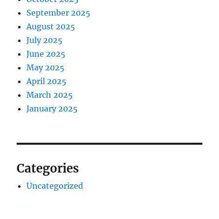
September 2025
August 2025
July 2025
June 2025
May 2025
April 2025
March 2025
January 2025
Categories
Uncategorized