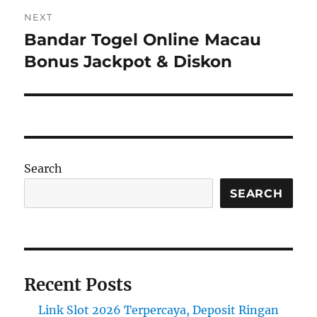
NEXT
Bandar Togel Online Macau
Next
post:
Bonus Jackpot & Diskon
Search
SEARCH
Recent Posts
Link Slot 2026 Terpercaya, Deposit Ringan