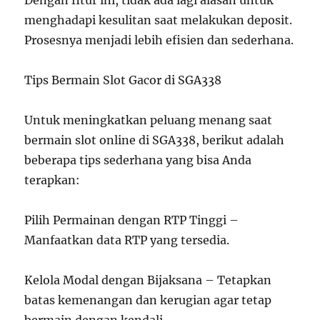
Dengan fitur ini, tidak ada lagi alasan untuk
menghadapi kesulitan saat melakukan deposit.
Prosesnya menjadi lebih efisien dan sederhana.
Tips Bermain Slot Gacor di SGA338
Untuk meningkatkan peluang menang saat
bermain slot online di SGA338, berikut adalah
beberapa tips sederhana yang bisa Anda
terapkan:
Pilih Permainan dengan RTP Tinggi –
Manfaatkan data RTP yang tersedia.
Kelola Modal dengan Bijaksana – Tetapkan
batas kemenangan dan kerugian agar tetap