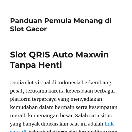
Panduan Pemula Menang di
Slot Gacor
Slot QRIS Auto Maxwin
Tanpa Henti
Dunia slot virtual di Indonesia berkembang
pesat, terutama karena keberadaan berbagai
platform terpercaya yang menyediakan
kemudahan dalam bermain serta kesempatan
meraih kemenangan besar. Salah satu situs
yang banyak dibicarakan saat ini adalah
link