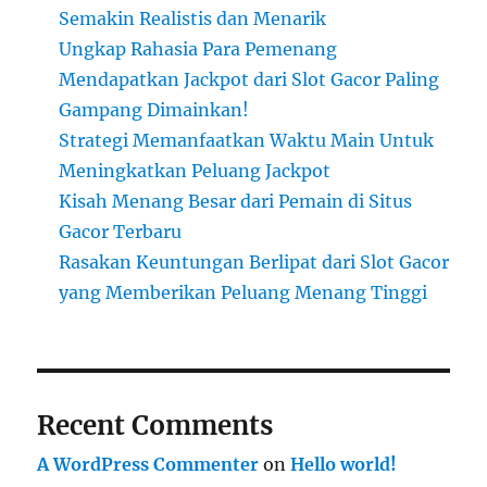
Semakin Realistis dan Menarik
Ungkap Rahasia Para Pemenang
Mendapatkan Jackpot dari Slot Gacor Paling
Gampang Dimainkan!
Strategi Memanfaatkan Waktu Main Untuk
Meningkatkan Peluang Jackpot
Kisah Menang Besar dari Pemain di Situs
Gacor Terbaru
Rasakan Keuntungan Berlipat dari Slot Gacor
yang Memberikan Peluang Menang Tinggi
Recent Comments
A WordPress Commenter
on
Hello world!