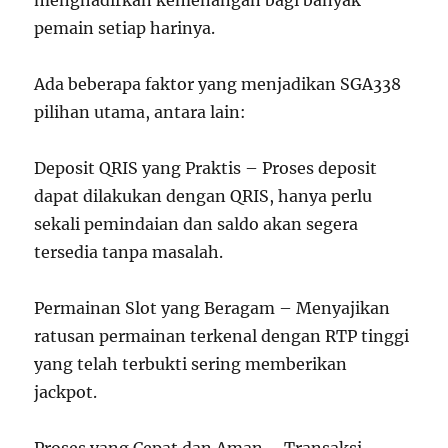
menghadirkan kemenangan bagi banyak
pemain setiap harinya.
Ada beberapa faktor yang menjadikan SGA338
pilihan utama, antara lain:
Deposit QRIS yang Praktis – Proses deposit
dapat dilakukan dengan QRIS, hanya perlu
sekali pemindaian dan saldo akan segera
tersedia tanpa masalah.
Permainan Slot yang Beragam – Menyajikan
ratusan permainan terkenal dengan RTP tinggi
yang telah terbukti sering memberikan
jackpot.