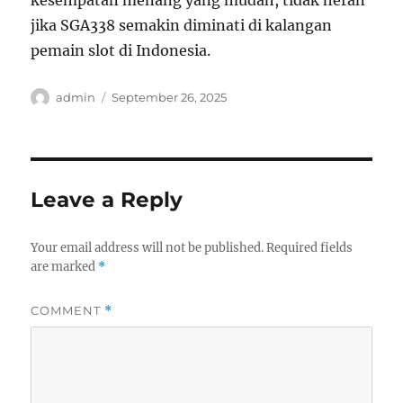
kesempatan menang yang mudah, tidak heran
jika SGA338 semakin diminati di kalangan
pemain slot di Indonesia.
Author
Posted
admin
September 26, 2025
on
Leave a Reply
Your email address will not be published.
Required fields
are marked
*
COMMENT
*