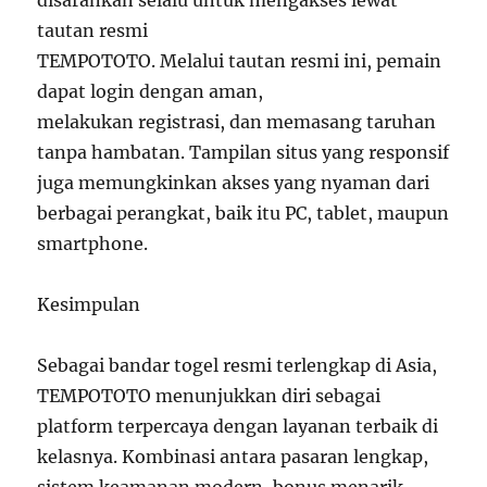
disarankan selalu untuk mengakses lewat
tautan resmi
TEMPOTOTO. Melalui tautan resmi ini, pemain
dapat login dengan aman,
melakukan registrasi, dan memasang taruhan
tanpa hambatan. Tampilan situs yang responsif
juga memungkinkan akses yang nyaman dari
berbagai perangkat, baik itu PC, tablet, maupun
smartphone.
Kesimpulan
Sebagai bandar togel resmi terlengkap di Asia,
TEMPOTOTO menunjukkan diri sebagai
platform terpercaya dengan layanan terbaik di
kelasnya. Kombinasi antara pasaran lengkap,