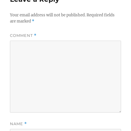
Your email address will not be published.
Required fields
are marked
*
COMMENT
*
NAME
*