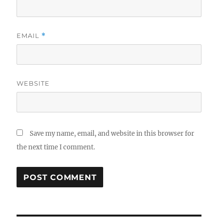
EMAIL
*
WEBSITE
Save my name, email, and website in this browser for
the next time I comment.