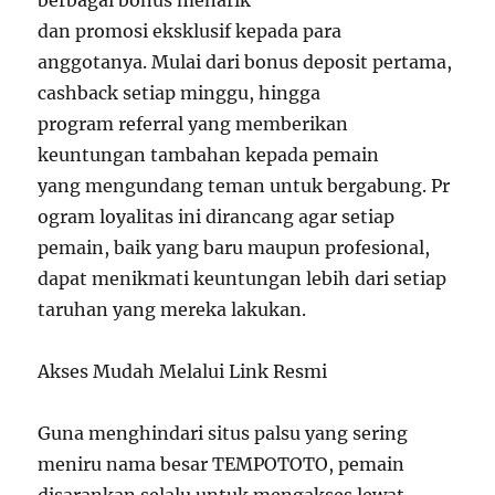
berbagai bonus menarik
dan promosi eksklusif kepada para
anggotanya. Mulai dari bonus deposit pertama,
cashback setiap minggu, hingga
program referral yang memberikan
keuntungan tambahan kepada pemain
yang mengundang teman untuk bergabung. Pr
ogram loyalitas ini dirancang agar setiap
pemain, baik yang baru maupun profesional,
dapat menikmati keuntungan lebih dari setiap
taruhan yang mereka lakukan.
Akses Mudah Melalui Link Resmi
Guna menghindari situs palsu yang sering
meniru nama besar TEMPOTOTO, pemain