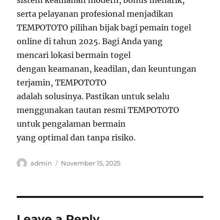
sistem keamanan modern, bonus menarik,
serta pelayanan profesional menjadikan
TEMPOTOTO pilihan bijak bagi pemain togel
online di tahun 2025. Bagi Anda yang
mencari lokasi bermain togel
dengan keamanan, keadilan, dan keuntungan
terjamin, TEMPOTOTO
adalah solusinya. Pastikan untuk selalu
menggunakan tautan resmi TEMPOTOTO
untuk pengalaman bermain
yang optimal dan tanpa risiko.
Author
Posted
admin
November 15, 2025
on
Leave a Reply