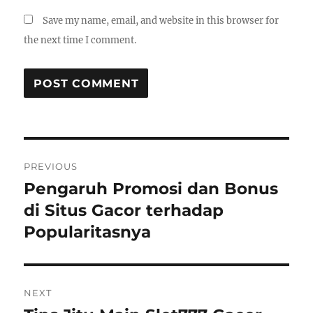
Save my name, email, and website in this browser for
the next time I comment.
Post
PREVIOUS
navigation
Pengaruh Promosi dan Bonus
Previous
post:
di Situs Gacor terhadap
Popularitasnya
NEXT