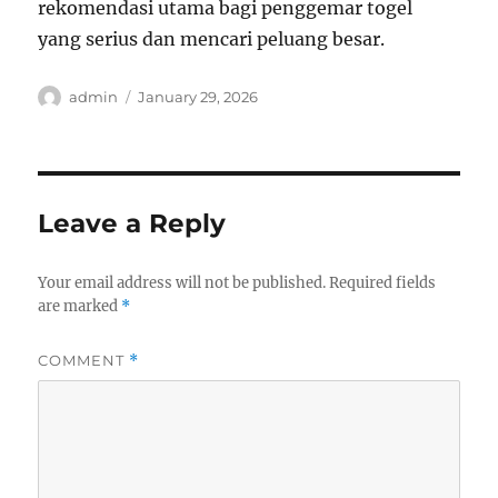
rekomendasi utama bagi penggemar togel
yang serius dan mencari peluang besar.
Author
Posted
admin
January 29, 2026
on
Leave a Reply
Your email address will not be published.
Required fields
are marked
*
COMMENT
*