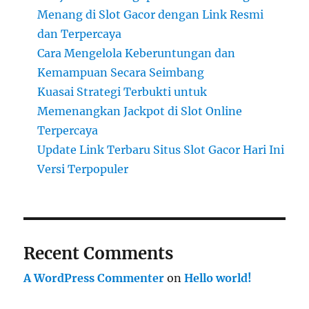
Menang di Slot Gacor dengan Link Resmi
dan Terpercaya
Cara Mengelola Keberuntungan dan
Kemampuan Secara Seimbang
Kuasai Strategi Terbukti untuk
Memenangkan Jackpot di Slot Online
Terpercaya
Update Link Terbaru Situs Slot Gacor Hari Ini
Versi Terpopuler
Recent Comments
A WordPress Commenter
on
Hello world!