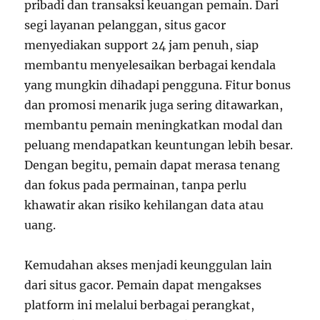
pribadi dan transaksi keuangan pemain. Dari
segi layanan pelanggan, situs gacor
menyediakan support 24 jam penuh, siap
membantu menyelesaikan berbagai kendala
yang mungkin dihadapi pengguna. Fitur bonus
dan promosi menarik juga sering ditawarkan,
membantu pemain meningkatkan modal dan
peluang mendapatkan keuntungan lebih besar.
Dengan begitu, pemain dapat merasa tenang
dan fokus pada permainan, tanpa perlu
khawatir akan risiko kehilangan data atau
uang.
Kemudahan akses menjadi keunggulan lain
dari situs gacor. Pemain dapat mengakses
platform ini melalui berbagai perangkat,