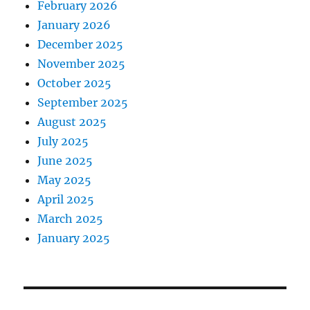
February 2026
January 2026
December 2025
November 2025
October 2025
September 2025
August 2025
July 2025
June 2025
May 2025
April 2025
March 2025
January 2025