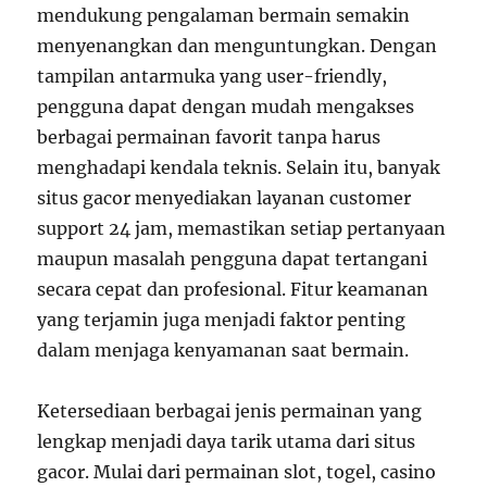
mendukung pengalaman bermain semakin
menyenangkan dan menguntungkan. Dengan
tampilan antarmuka yang user-friendly,
pengguna dapat dengan mudah mengakses
berbagai permainan favorit tanpa harus
menghadapi kendala teknis. Selain itu, banyak
situs gacor menyediakan layanan customer
support 24 jam, memastikan setiap pertanyaan
maupun masalah pengguna dapat tertangani
secara cepat dan profesional. Fitur keamanan
yang terjamin juga menjadi faktor penting
dalam menjaga kenyamanan saat bermain.
Ketersediaan berbagai jenis permainan yang
lengkap menjadi daya tarik utama dari situs
gacor. Mulai dari permainan slot, togel, casino