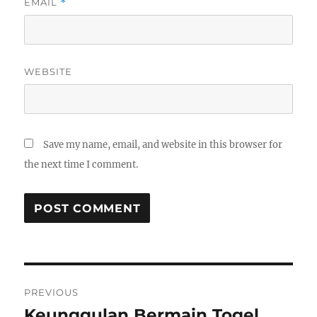
EMAIL
*
WEBSITE
Save my name, email, and website in this browser for
the next time I comment.
Post
PREVIOUS
navigation
Keunggulan Bermain Togel
Previous