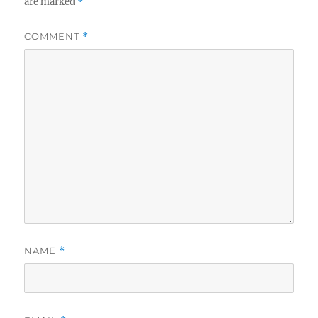
are marked
*
COMMENT
*
NAME
*