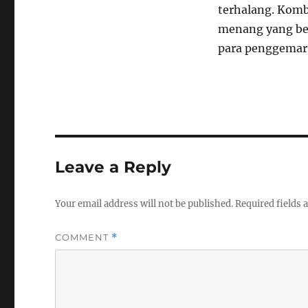
terhalang. Komb
menang yang bes
para penggemar 
Leave a Reply
Your email address will not be published.
Required fields
COMMENT
*