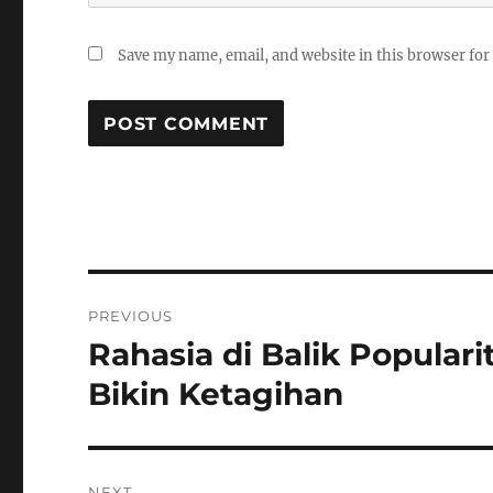
Save my name, email, and website in this browser for
Post
PREVIOUS
navigation
Rahasia di Balik Populari
Previous
post:
Bikin Ketagihan
NEXT