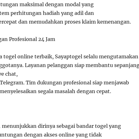
tungan maksimal dengan modal yang
istem perhitungan hadiah yang adil dan
rcepat dan memudahkan proses klaim kemenangan.
an Profesional 24 Jam
a togel online terbaik, Sayaptogel selalu mengutamakan
gotanya. Layanan pelanggan siap membantu sepanjan
ve chat,
Telegram. Tim dukungan profesional siap menjawab
menyelesaikan segala masalah dengan cepat.
h menunjukkan dirinya sebagai bandar togel yang
ntungan dengan akses online yang tidak