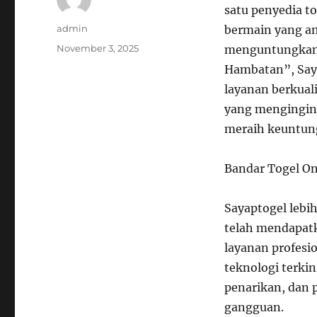
satu penyedia t
Author
admin
bermain yang am
Posted
November 3, 2025
menguntungkan.
on
Hambatan”, Say
layanan berkuali
yang mengingin
meraih keuntung
Bandar Togel On
Sayaptogel lebih 
telah mendapatk
layanan profesi
teknologi terkin
penarikan, dan 
gangguan.