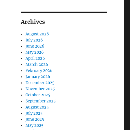
Archives
August 2026
July 2026
June 2026
May 2026
April 2026
March 2026
February 2026
January 2026
December 2025
November 2025
October 2025
September 2025
August 2025
July 2025
June 2025
May 2025