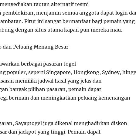
 menyediakan tautan alternatif resmi
 pemblokiran, menjamin semua anggota dapat login da
ambatan. Fitur ini sangat bermanfaat bagi pemain yang
hubung dengan situs utama kapan pun mereka mau.
p dan Peluang Menang Besar
warkan berbagai pasaran togel
ang populer, seperti Singapore, Hongkong, Sydney, hing
saran memiliki jadwal hasil yang jelas dan
gan banyak pilihan pasaran, pemain dapat
tegi bermain dan meningkatkan peluang kemenangan
pasaran, Sayaptogel juga dikenal menghadirkan diskon
sar dan jackpot yang tinggi. Pemain dapat