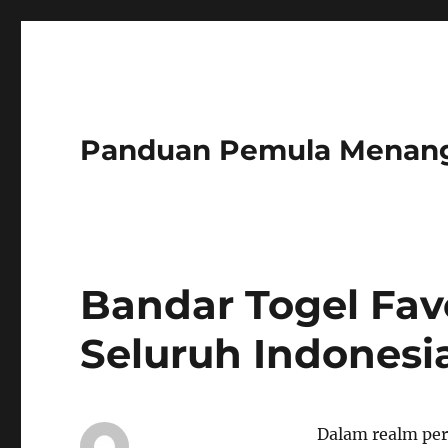
Panduan Pemula Menang 
Bandar Togel Favo
Seluruh Indonesi
Dalam realm pe