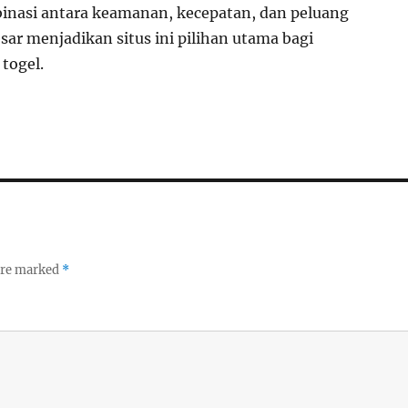
inasi antara keamanan, kecepatan, dan peluang
ar menjadikan situs ini pilihan utama bagi
togel.
 are marked
*