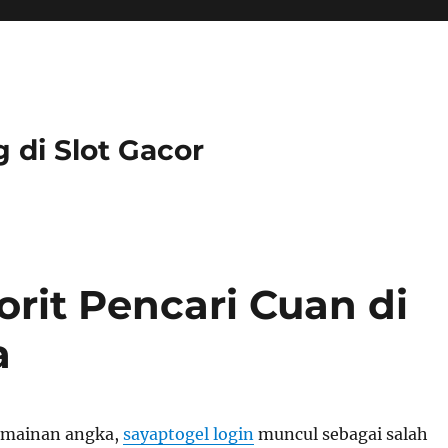
di Slot Gacor
rit Pencari Cuan di
a
rmainan angka,
sayaptogel login
muncul sebagai salah