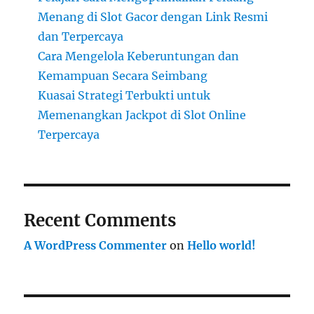
Menang di Slot Gacor dengan Link Resmi
dan Terpercaya
Cara Mengelola Keberuntungan dan
Kemampuan Secara Seimbang
Kuasai Strategi Terbukti untuk
Memenangkan Jackpot di Slot Online
Terpercaya
Recent Comments
A WordPress Commenter
on
Hello world!