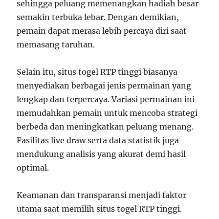
sehingga peluang memenangkan hadiah besar
semakin terbuka lebar. Dengan demikian,
pemain dapat merasa lebih percaya diri saat
memasang taruhan.
Selain itu, situs togel RTP tinggi biasanya
menyediakan berbagai jenis permainan yang
lengkap dan terpercaya. Variasi permainan ini
memudahkan pemain untuk mencoba strategi
berbeda dan meningkatkan peluang menang.
Fasilitas live draw serta data statistik juga
mendukung analisis yang akurat demi hasil
optimal.
Keamanan dan transparansi menjadi faktor
utama saat memilih situs togel RTP tinggi.