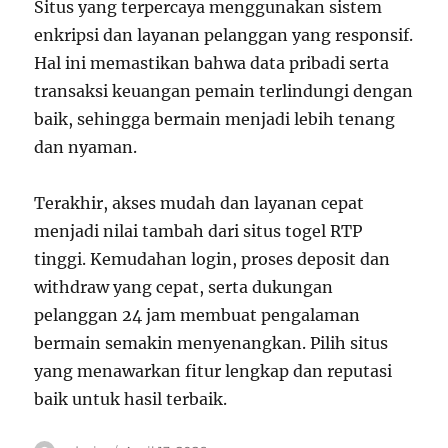
Situs yang terpercaya menggunakan sistem
enkripsi dan layanan pelanggan yang responsif.
Hal ini memastikan bahwa data pribadi serta
transaksi keuangan pemain terlindungi dengan
baik, sehingga bermain menjadi lebih tenang
dan nyaman.
Terakhir, akses mudah dan layanan cepat
menjadi nilai tambah dari situs togel RTP
tinggi. Kemudahan login, proses deposit dan
withdraw yang cepat, serta dukungan
pelanggan 24 jam membuat pengalaman
bermain semakin menyenangkan. Pilih situs
yang menawarkan fitur lengkap dan reputasi
baik untuk hasil terbaik.