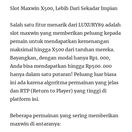
Slot Maxwin X500, Lebih Dari Sekadar Impian
Salah satu fitur menarik dari LUXURY89 adalah
slot maxwin yang memberikan peluang kepada
pemain untuk mendapatkan kemenangan
maksimal hingga X500 dari taruhan mereka.
Bayangkan, dengan modal hanya Rp1. 000,
Anda bisa mendapatkan hingga Rp500. 000
hanya dalam satu putaran! Peluang luar biasa
ini ada karena algoritma permainan yang jelas
dan RTP (Return to Player) yang tinggi di
platform ini.
Beberapa permainan yang sering memberikan
maxwin di antaranya: