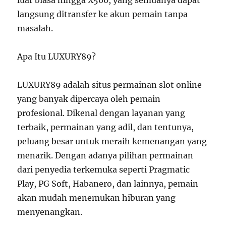
luar biasa hingga X500, yang semuanya dapat
langsung ditransfer ke akun pemain tanpa
masalah.
Apa Itu LUXURY89?
LUXURY89 adalah situs permainan slot online
yang banyak dipercaya oleh pemain
profesional. Dikenal dengan layanan yang
terbaik, permainan yang adil, dan tentunya,
peluang besar untuk meraih kemenangan yang
menarik. Dengan adanya pilihan permainan
dari penyedia terkemuka seperti Pragmatic
Play, PG Soft, Habanero, dan lainnya, pemain
akan mudah menemukan hiburan yang
menyenangkan.