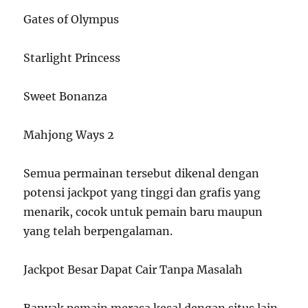
Gates of Olympus
Starlight Princess
Sweet Bonanza
Mahjong Ways 2
Semua permainan tersebut dikenal dengan
potensi jackpot yang tinggi dan grafis yang
menarik, cocok untuk pemain baru maupun
yang telah berpengalaman.
Jackpot Besar Dapat Cair Tanpa Masalah