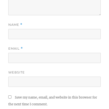
NAME
*
EMAIL
*
WEBSITE
Save my name, email, and website in this browser for
the next time I comment.