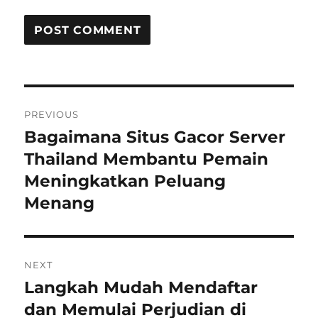
Post
PREVIOUS
navigation
Bagaimana Situs Gacor Server
Previous
post:
Thailand Membantu Pemain
Meningkatkan Peluang
Menang
NEXT
Langkah Mudah Mendaftar
Next
post:
dan Memulai Perjudian di