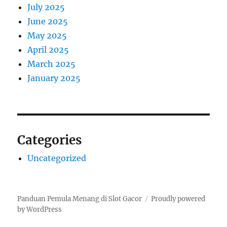
July 2025
June 2025
May 2025
April 2025
March 2025
January 2025
Categories
Uncategorized
Panduan Pemula Menang di Slot Gacor
Proudly powered
by WordPress