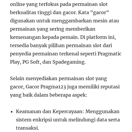
online yang terfokus pada permainan slot
berkualitas tinggi dan gacor. Kata “gacor”
digunakan untuk menggambarkan mesin atau
permainan yang sering memberikan
kemenangan kepada pemain. Di platform ini,
tersedia banyak pilihan permainan slot dari
penyedia permainan terkenal seperti Pragmatic
Play, PG Soft, dan Spadegaming.
Selain menyediakan permainan slot yang
gacor, Gacor Pragma123 juga memiliki reputasi
yang baik dalam beberapa aspek:
Keamanan dan Kepercayaan: Menggunakan
sistem enkripsi untuk melindungi data serta
transaksi.