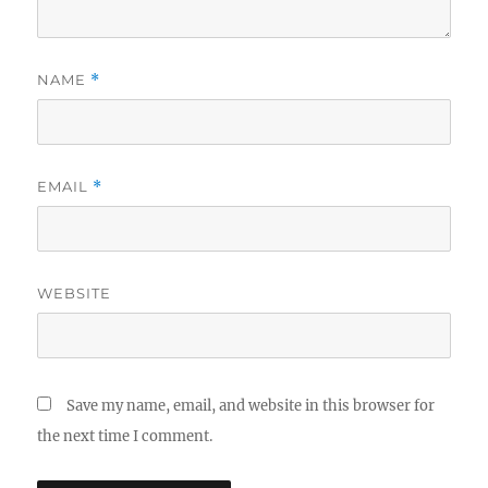
NAME
*
EMAIL
*
WEBSITE
Save my name, email, and website in this browser for
the next time I comment.