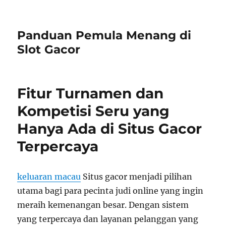
Panduan Pemula Menang di
Slot Gacor
Fitur Turnamen dan
Kompetisi Seru yang
Hanya Ada di Situs Gacor
Terpercaya
keluaran macau
Situs gacor menjadi pilihan
utama bagi para pecinta judi online yang ingin
meraih kemenangan besar. Dengan sistem
yang terpercaya dan layanan pelanggan yang