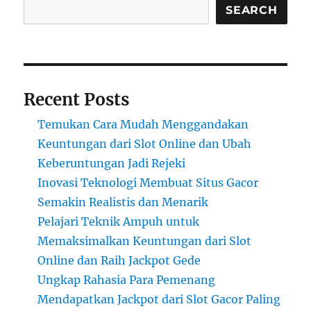
SEARCH
Recent Posts
Temukan Cara Mudah Menggandakan
Keuntungan dari Slot Online dan Ubah
Keberuntungan Jadi Rejeki
Inovasi Teknologi Membuat Situs Gacor
Semakin Realistis dan Menarik
Pelajari Teknik Ampuh untuk
Memaksimalkan Keuntungan dari Slot
Online dan Raih Jackpot Gede
Ungkap Rahasia Para Pemenang
Mendapatkan Jackpot dari Slot Gacor Paling