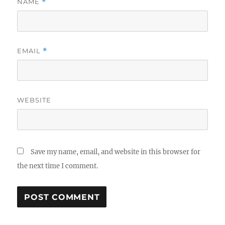
NAME
*
EMAIL
*
WEBSITE
Save my name, email, and website in this browser for
the next time I comment.