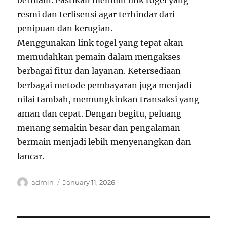
bermain. Pastikan memilih link togel yang
resmi dan terlisensi agar terhindar dari
penipuan dan kerugian.
Menggunakan link togel yang tepat akan
memudahkan pemain dalam mengakses
berbagai fitur dan layanan. Ketersediaan
berbagai metode pembayaran juga menjadi
nilai tambah, memungkinkan transaksi yang
aman dan cepat. Dengan begitu, peluang
menang semakin besar dan pengalaman
bermain menjadi lebih menyenangkan dan
lancar.
Author
Posted
admin
January 11, 2026
on