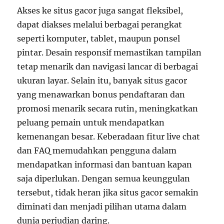
Akses ke situs gacor juga sangat fleksibel,
dapat diakses melalui berbagai perangkat
seperti komputer, tablet, maupun ponsel
pintar. Desain responsif memastikan tampilan
tetap menarik dan navigasi lancar di berbagai
ukuran layar. Selain itu, banyak situs gacor
yang menawarkan bonus pendaftaran dan
promosi menarik secara rutin, meningkatkan
peluang pemain untuk mendapatkan
kemenangan besar. Keberadaan fitur live chat
dan FAQ memudahkan pengguna dalam
mendapatkan informasi dan bantuan kapan
saja diperlukan. Dengan semua keunggulan
tersebut, tidak heran jika situs gacor semakin
diminati dan menjadi pilihan utama dalam
dunia perjudian daring.