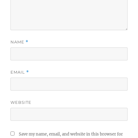
NAME
*
EMAIL
*
WEBSITE
Save my name, email, and website in this browser for