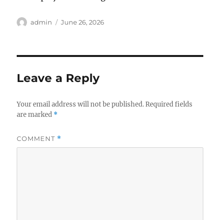
Author
Posted
admin
June 26, 2026
on
Leave a Reply
Your email address will not be published.
Required fields
are marked
*
COMMENT
*