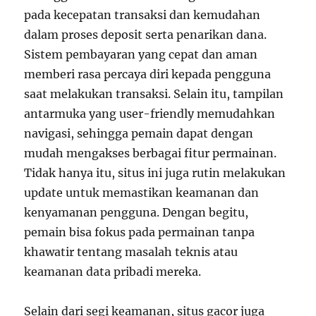
pada kecepatan transaksi dan kemudahan
dalam proses deposit serta penarikan dana.
Sistem pembayaran yang cepat dan aman
memberi rasa percaya diri kepada pengguna
saat melakukan transaksi. Selain itu, tampilan
antarmuka yang user-friendly memudahkan
navigasi, sehingga pemain dapat dengan
mudah mengakses berbagai fitur permainan.
Tidak hanya itu, situs ini juga rutin melakukan
update untuk memastikan keamanan dan
kenyamanan pengguna. Dengan begitu,
pemain bisa fokus pada permainan tanpa
khawatir tentang masalah teknis atau
keamanan data pribadi mereka.
Selain dari segi keamanan, situs gacor juga