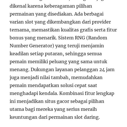
dikenal karena keberagaman pilihan
permainan yang disediakan. Ada berbagai
varian slot yang dikembangkan dari provider
ternama, memastikan kualitas grafis serta fitur
bonus yang menarik. Sistem RNG (Random
Number Generator) yang teruji menjamin
keadilan setiap putaran, sehingga semua
pemain memiliki peluang yang sama untuk
menang. Dukungan layanan pelanggan 24 jam
juga menjadi nilai tambah, memudahkan
pemain mendapatkan solusi cepat saat
menghadapi kendala. Kombinasi fitur lengkap
ini menjadikan situs gacor sebagai pilihan
utama bagi mereka yang serius meraih
keuntungan dari permainan slot daring.