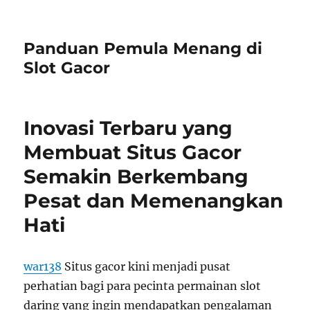
Panduan Pemula Menang di
Slot Gacor
Inovasi Terbaru yang
Membuat Situs Gacor
Semakin Berkembang
Pesat dan Memenangkan
Hati
war138
Situs gacor kini menjadi pusat
perhatian bagi para pecinta permainan slot
daring yang ingin mendapatkan pengalaman