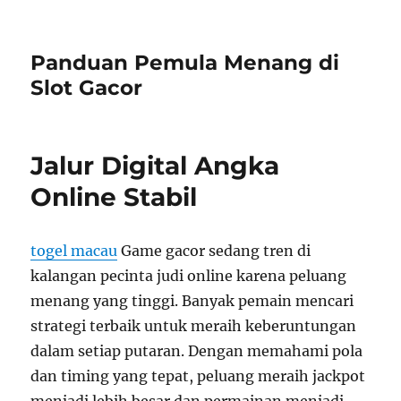
Panduan Pemula Menang di
Slot Gacor
Jalur Digital Angka
Online Stabil
togel macau
Game gacor sedang tren di
kalangan pecinta judi online karena peluang
menang yang tinggi. Banyak pemain mencari
strategi terbaik untuk meraih keberuntungan
dalam setiap putaran. Dengan memahami pola
dan timing yang tepat, peluang meraih jackpot