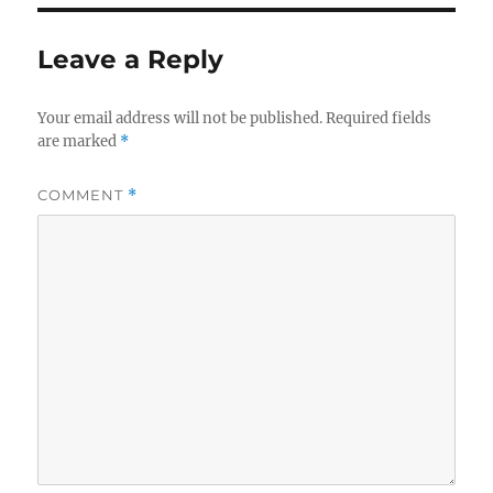
Leave a Reply
Your email address will not be published.
Required fields
are marked
*
COMMENT
*