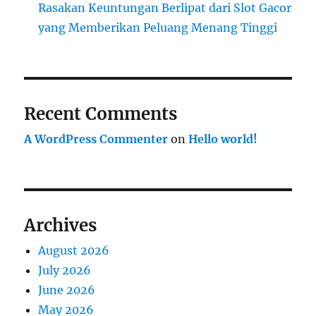
Rasakan Keuntungan Berlipat dari Slot Gacor
yang Memberikan Peluang Menang Tinggi
Recent Comments
A WordPress Commenter
on
Hello world!
Archives
August 2026
July 2026
June 2026
May 2026