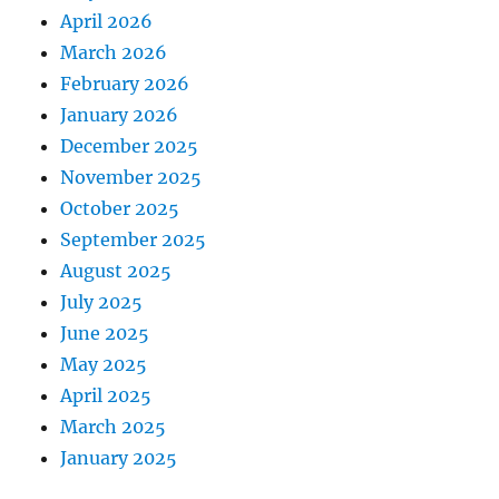
April 2026
March 2026
February 2026
January 2026
December 2025
November 2025
October 2025
September 2025
August 2025
July 2025
June 2025
May 2025
April 2025
March 2025
January 2025