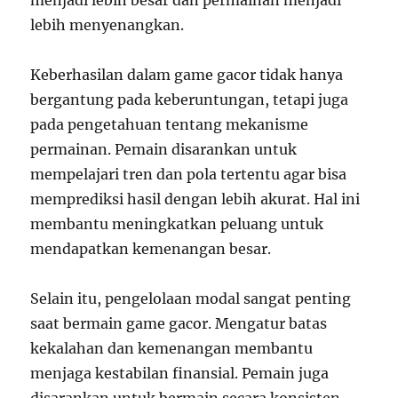
menjadi lebih besar dan permainan menjadi
lebih menyenangkan.
Keberhasilan dalam game gacor tidak hanya
bergantung pada keberuntungan, tetapi juga
pada pengetahuan tentang mekanisme
permainan. Pemain disarankan untuk
mempelajari tren dan pola tertentu agar bisa
memprediksi hasil dengan lebih akurat. Hal ini
membantu meningkatkan peluang untuk
mendapatkan kemenangan besar.
Selain itu, pengelolaan modal sangat penting
saat bermain game gacor. Mengatur batas
kekalahan dan kemenangan membantu
menjaga kestabilan finansial. Pemain juga