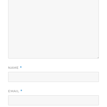
NAME
*
EMAIL
*