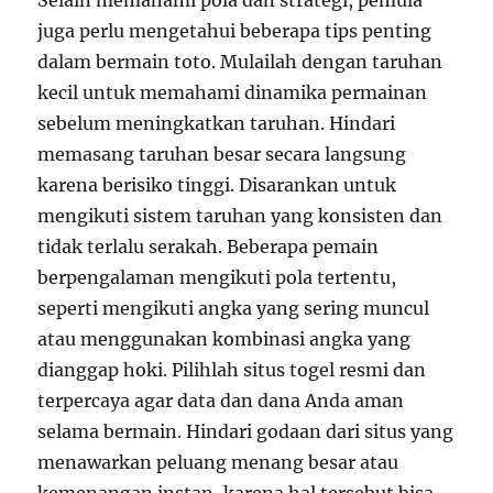
Selain memahami pola dan strategi, pemula
juga perlu mengetahui beberapa tips penting
dalam bermain toto. Mulailah dengan taruhan
kecil untuk memahami dinamika permainan
sebelum meningkatkan taruhan. Hindari
memasang taruhan besar secara langsung
karena berisiko tinggi. Disarankan untuk
mengikuti sistem taruhan yang konsisten dan
tidak terlalu serakah. Beberapa pemain
berpengalaman mengikuti pola tertentu,
seperti mengikuti angka yang sering muncul
atau menggunakan kombinasi angka yang
dianggap hoki. Pilihlah situs togel resmi dan
terpercaya agar data dan dana Anda aman
selama bermain. Hindari godaan dari situs yang
menawarkan peluang menang besar atau