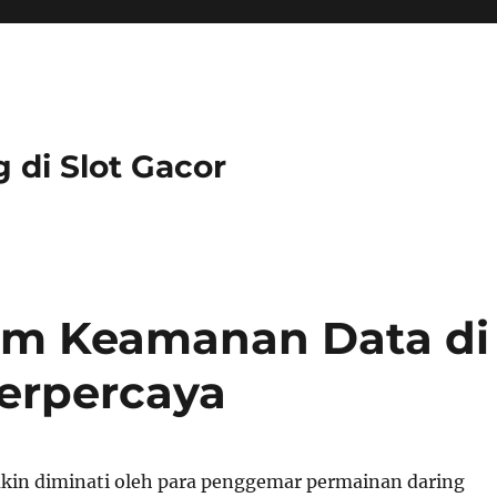
di Slot Gacor
em Keamanan Data di
Terpercaya
in diminati oleh para penggemar permainan daring