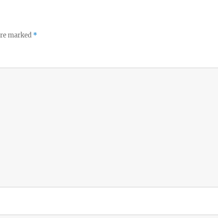
 are marked
*