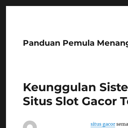
Panduan Pemula Menang 
Keunggulan Sist
Situs Slot Gacor 
situs gacor
semak