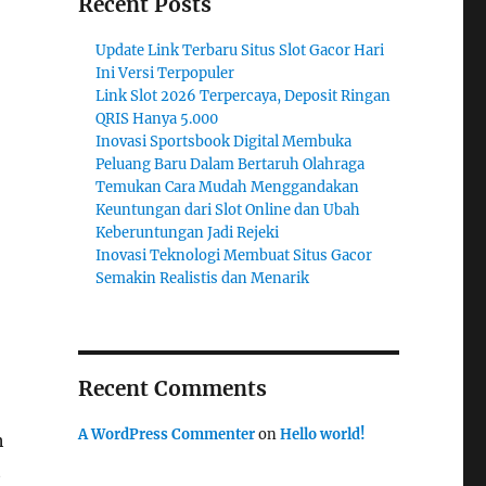
Recent Posts
Update Link Terbaru Situs Slot Gacor Hari
Ini Versi Terpopuler
Link Slot 2026 Terpercaya, Deposit Ringan
QRIS Hanya 5.000
Inovasi Sportsbook Digital Membuka
Peluang Baru Dalam Bertaruh Olahraga
Temukan Cara Mudah Menggandakan
Keuntungan dari Slot Online dan Ubah
Keberuntungan Jadi Rejeki
Inovasi Teknologi Membuat Situs Gacor
Semakin Realistis dan Menarik
Recent Comments
A WordPress Commenter
on
Hello world!
h
t