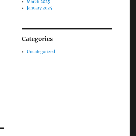
March 2025
January 2025
Categories
Uncategorized