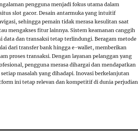
pengalaman pengguna menjadi fokus utama dalam
tus slot gacor. Desain antarmuka yang intuitif
gasi, sehingga pemain tidak merasa kesulitan saat
au mengakses fitur lainnya. Sistem keamanan canggih
i data dan transaksi tetap terlindungi. Beragam metode
ai dari transfer bank hingga e-wallet, memberikan
m proses transaksi. Dengan layanan pelanggan yang
rofesional, pengguna merasa dihargai dan mendapatkan
s setiap masalah yang dihadapi. Inovasi berkelanjutan
orm ini tetap relevan dan kompetitif di dunia perjudian