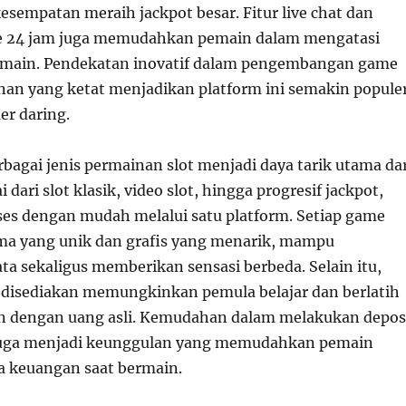
sempatan meraih jackpot besar. Fitur live chat dan
ce 24 jam juga memudahkan pemain dalam mengatasi
ermain. Pendekatan inovatif dalam pengembangan game
nan yang ketat menjadikan platform ini semakin popule
er daring.
bagai jenis permainan slot menjadi daya tarik utama dar
i dari slot klasik, video slot, hingga progresif jackpot,
ses dengan mudah melalui satu platform. Setiap game
a yang unik dan grafis yang menarik, mampu
 sekaligus memberikan sensasi berbeda. Selain itu,
 disediakan memungkinkan pemula belajar dan berlatih
n dengan uang asli. Kemudahan dalam melakukan depos
juga menjadi keunggulan yang memudahkan pemain
 keuangan saat bermain.