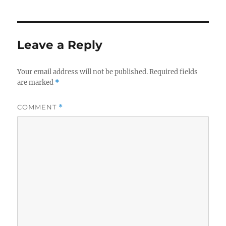
Leave a Reply
Your email address will not be published.
Required fields
are marked
*
COMMENT
*