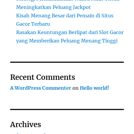
Meningkatkan Peluang Jackpot
Kisah Menang Besar dari Pemain di Situs
Gacor Terbaru
Rasakan Keuntungan Berlipat dari Slot Gacor
yang Memberikan Peluang Menang Tinggi
Recent Comments
A WordPress Commenter
on
Hello world!
Archives