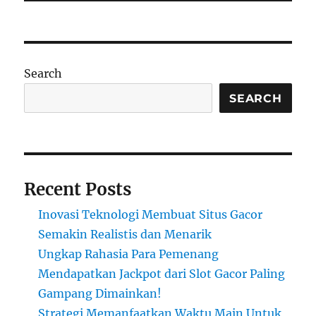
Search
SEARCH
Recent Posts
Inovasi Teknologi Membuat Situs Gacor
Semakin Realistis dan Menarik
Ungkap Rahasia Para Pemenang
Mendapatkan Jackpot dari Slot Gacor Paling
Gampang Dimainkan!
Strategi Memanfaatkan Waktu Main Untuk