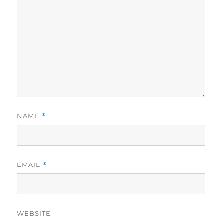
NAME
*
EMAIL
*
WEBSITE