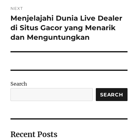
NEXT
Menjelajahi Dunia Live Dealer
Next
post:
di Situs Gacor yang Menarik
dan Menguntungkan
Search
SEARCH
Recent Posts