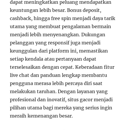
dapat meningkatkan peluang mendapatkan
keuntungan lebih besar. Bonus deposit,
cashback, hingga free spin menjadi daya tarik
utama yang membuat pengalaman bermain
menjadi lebih menyenangkan. Dukungan
pelanggan yang responsif juga menjadi
keunggulan dari platform ini, memastikan
setiap kendala atau pertanyaan dapat
terselesaikan dengan cepat. Keberadaan fitur
live chat dan panduan lengkap membantu
pengguna merasa lebih percaya diri saat
melakukan taruhan. Dengan layanan yang
profesional dan inovatif, situs gacor menjadi
pilihan utama bagi mereka yang serius ingin
meraih kemenangan besar.