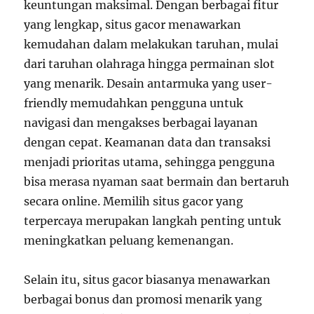
keuntungan maksimal. Dengan berbagai fitur
yang lengkap, situs gacor menawarkan
kemudahan dalam melakukan taruhan, mulai
dari taruhan olahraga hingga permainan slot
yang menarik. Desain antarmuka yang user-
friendly memudahkan pengguna untuk
navigasi dan mengakses berbagai layanan
dengan cepat. Keamanan data dan transaksi
menjadi prioritas utama, sehingga pengguna
bisa merasa nyaman saat bermain dan bertaruh
secara online. Memilih situs gacor yang
terpercaya merupakan langkah penting untuk
meningkatkan peluang kemenangan.
Selain itu, situs gacor biasanya menawarkan
berbagai bonus dan promosi menarik yang