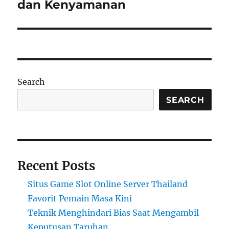
dan Kenyamanan
Search
SEARCH
Recent Posts
Situs Game Slot Online Server Thailand
Favorit Pemain Masa Kini
Teknik Menghindari Bias Saat Mengambil
Keputusan Taruhan