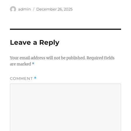
Author
Posted
admin
December 26, 2025
on
Leave a Reply
Your email address will not be published.
Required fields
are marked
*
COMMENT
*