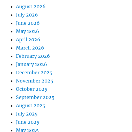
August 2026
July 2026
June 2026
May 2026
April 2026
March 2026
February 2026
January 2026
December 2025
November 2025
October 2025
September 2025
August 2025
July 2025
June 2025
May 2025