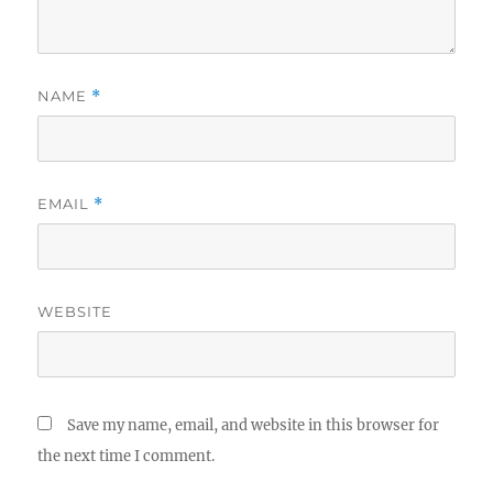
NAME
*
EMAIL
*
WEBSITE
Save my name, email, and website in this browser for
the next time I comment.