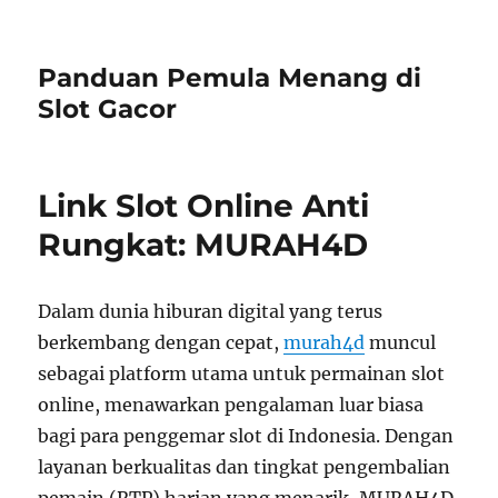
Panduan Pemula Menang di
Slot Gacor
Link Slot Online Anti
Rungkat: MURAH4D
Dalam dunia hiburan digital yang terus
berkembang dengan cepat,
murah4d
muncul
sebagai platform utama untuk permainan slot
online, menawarkan pengalaman luar biasa
bagi para penggemar slot di Indonesia. Dengan
layanan berkualitas dan tingkat pengembalian