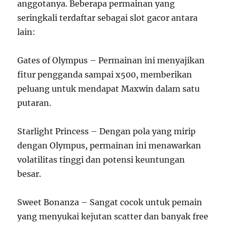
anggotanya. Beberapa permainan yang
seringkali terdaftar sebagai slot gacor antara
lain:
Gates of Olympus – Permainan ini menyajikan
fitur pengganda sampai x500, memberikan
peluang untuk mendapat Maxwin dalam satu
putaran.
Starlight Princess – Dengan pola yang mirip
dengan Olympus, permainan ini menawarkan
volatilitas tinggi dan potensi keuntungan
besar.
Sweet Bonanza – Sangat cocok untuk pemain
yang menyukai kejutan scatter dan banyak free