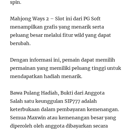
spin.
Mahjong Ways 2 – Slot ini dari PG Soft
menampilkan grafis yang menarik serta
peluang besar melalui fitur wild yang dapat
berubah.
Dengan informasi ini, pemain dapat memilih
permainan yang memiliki peluang tinggi untuk
mendapatkan hadiah menarik.
Bawa Pulang Hadiah, Bukti dari Anggota
Salah satu keunggulan SIP777 adalah
keterbukaan dalam pembayaran kemenangan.
Semua Maxwin atau kemenangan besar yang
diperoleh oleh anggota dibayarkan secara