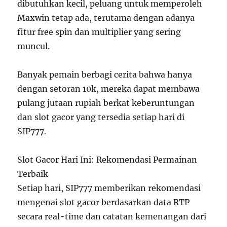
dibutuhkan kecil, peluang untuk memperoleh
Maxwin tetap ada, terutama dengan adanya
fitur free spin dan multiplier yang sering
muncul.
Banyak pemain berbagi cerita bahwa hanya
dengan setoran 10k, mereka dapat membawa
pulang jutaan rupiah berkat keberuntungan
dan slot gacor yang tersedia setiap hari di
SIP777.
Slot Gacor Hari Ini: Rekomendasi Permainan
Terbaik
Setiap hari, SIP777 memberikan rekomendasi
mengenai slot gacor berdasarkan data RTP
secara real-time dan catatan kemenangan dari