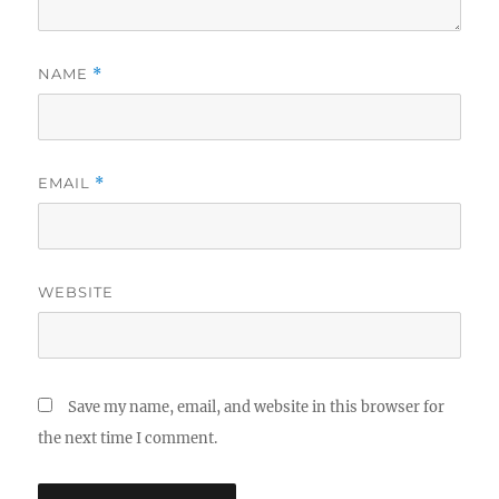
NAME
*
EMAIL
*
WEBSITE
Save my name, email, and website in this browser for
the next time I comment.