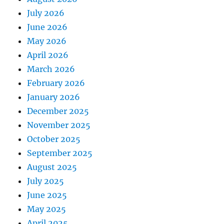
July 2026
June 2026
May 2026
April 2026
March 2026
February 2026
January 2026
December 2025
November 2025
October 2025
September 2025
August 2025
July 2025
June 2025
May 2025
April 2025