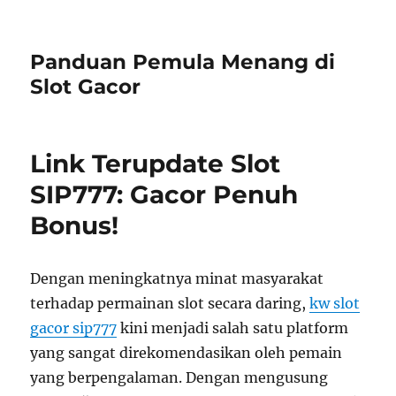
Panduan Pemula Menang di
Slot Gacor
Link Terupdate Slot
SIP777: Gacor Penuh
Bonus!
Dengan meningkatnya minat masyarakat
terhadap permainan slot secara daring,
kw slot
gacor sip777
kini menjadi salah satu platform
yang sangat direkomendasikan oleh pemain
yang berpengalaman. Dengan mengusung