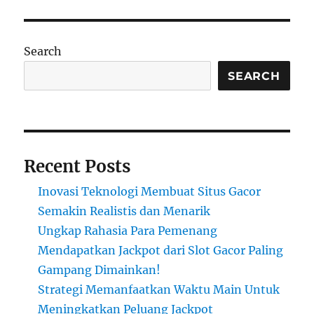
Search
SEARCH
Recent Posts
Inovasi Teknologi Membuat Situs Gacor
Semakin Realistis dan Menarik
Ungkap Rahasia Para Pemenang
Mendapatkan Jackpot dari Slot Gacor Paling
Gampang Dimainkan!
Strategi Memanfaatkan Waktu Main Untuk
Meningkatkan Peluang Jackpot