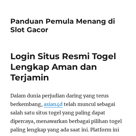
Panduan Pemula Menang di
Slot Gacor
Login Situs Resmi Togel
Lengkap Aman dan
Terjamin
Dalam dunia perjudian daring yang terus
berkembang,
asian4d
telah muncul sebagai
salah satu situs togel yang paling dapat
dipercaya, menawarkan berbagai pilihan togel
paling lengkap yang ada saat ini. Platform ini