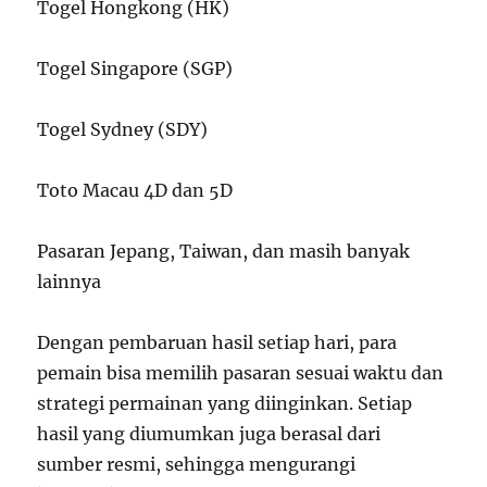
Togel Hongkong (HK)
Togel Singapore (SGP)
Togel Sydney (SDY)
Toto Macau 4D dan 5D
Pasaran Jepang, Taiwan, dan masih banyak
lainnya
Dengan pembaruan hasil setiap hari, para
pemain bisa memilih pasaran sesuai waktu dan
strategi permainan yang diinginkan. Setiap
hasil yang diumumkan juga berasal dari
sumber resmi, sehingga mengurangi