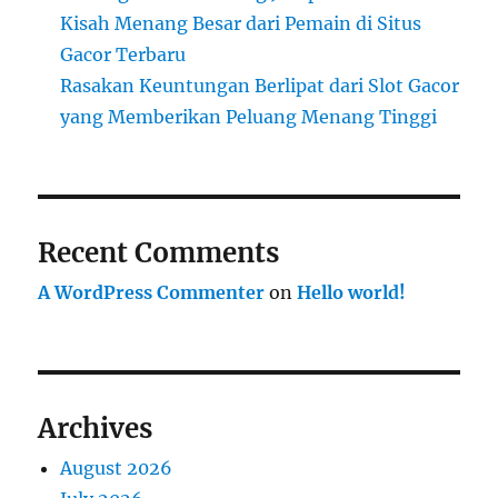
Kisah Menang Besar dari Pemain di Situs
Gacor Terbaru
Rasakan Keuntungan Berlipat dari Slot Gacor
yang Memberikan Peluang Menang Tinggi
Recent Comments
A WordPress Commenter
on
Hello world!
Archives
August 2026