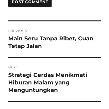
Post
PREVIOUS
navigation
Main Seru Tanpa Ribet, Cuan
Previous
post:
Tetap Jalan
NEXT
Strategi Cerdas Menikmati
Next
post:
Hiburan Malam yang
Menguntungkan