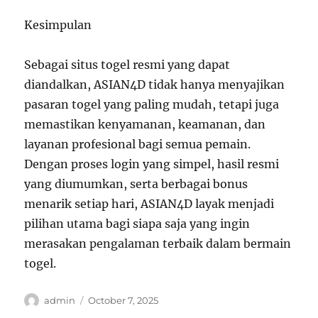
Kesimpulan
Sebagai situs togel resmi yang dapat
diandalkan, ASIAN4D tidak hanya menyajikan
pasaran togel yang paling mudah, tetapi juga
memastikan kenyamanan, keamanan, dan
layanan profesional bagi semua pemain.
Dengan proses login yang simpel, hasil resmi
yang diumumkan, serta berbagai bonus
menarik setiap hari, ASIAN4D layak menjadi
pilihan utama bagi siapa saja yang ingin
merasakan pengalaman terbaik dalam bermain
togel.
Author
Posted
admin
October 7, 2025
on