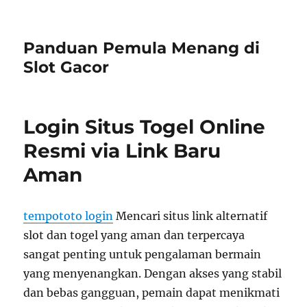
Panduan Pemula Menang di
Slot Gacor
Login Situs Togel Online
Resmi via Link Baru
Aman
tempototo login
Mencari situs link alternatif
slot dan togel yang aman dan terpercaya
sangat penting untuk pengalaman bermain
yang menyenangkan. Dengan akses yang stabil
dan bebas gangguan, pemain dapat menikmati