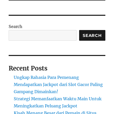
Search
SEARCH
Recent Posts
Ungkap Rahasia Para Pemenang
Mendapatkan Jackpot dari Slot Gacor Paling
Gampang Dimainkan!
Strategi Memanfaatkan Waktu Main Untuk
Meningkatkan Peluang Jackpot
Kisah Menang Besar dari Pemain di Situs