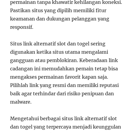
permainan tanpa khawatir kehilangan koneksi.
Pastikan situs yang dipilih memiliki fitur
keamanan dan dukungan pelanggan yang
responsif.
Situs link alternatif slot dan togel sering
digunakan ketika situs utama mengalami
gangguan atau pemblokiran. Keberadaan link
cadangan ini memudahkan pemain tetap bisa
mengakses permainan favorit kapan saja.
Pilihlah link yang resmi dan memiliki reputasi
baik agar terhindar dari risiko penipuan dan
malware.
Mengetahui berbagai situs link alternatif slot
dan togel yang terpercaya menjadi keunggulan