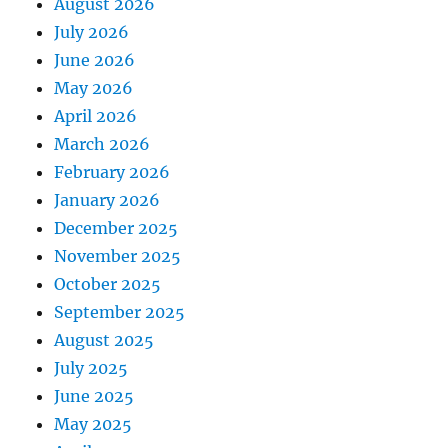
August 2026
July 2026
June 2026
May 2026
April 2026
March 2026
February 2026
January 2026
December 2025
November 2025
October 2025
September 2025
August 2025
July 2025
June 2025
May 2025