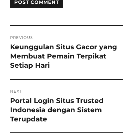
Post
PREVIOUS
navigation
Keunggulan Situs Gacor yang
Previous
post:
Membuat Pemain Terpikat
Setiap Hari
NEXT
Portal Login Situs Trusted
Next
post:
Indonesia dengan Sistem
Terupdate