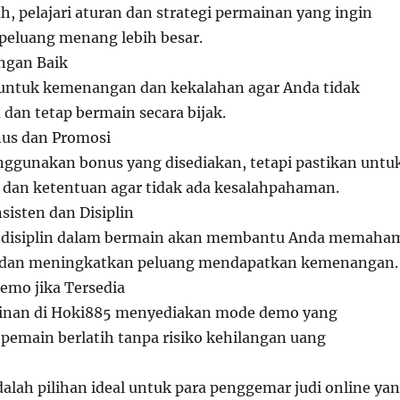
, pelajari aturan dan strategi permainan yang ingin
peluang menang lebih besar.
ngan Baik
 untuk kemenangan dan kekalahan agar Anda tidak
dan tetap bermain secara bijak.
us dan Promosi
ggunakan bonus yang disediakan, tetapi pastikan untu
dan ketentuan agar tidak ada kesalahpahaman.
sisten dan Disiplin
n disiplin dalam bermain akan membantu Anda memaha
 dan meningkatkan peluang mendapatkan kemenangan.
emo jika Tersedia
inan di Hoki885 menyediakan mode demo yang
main berlatih tanpa risiko kehilangan uang
alah pilihan ideal untuk para penggemar judi online ya