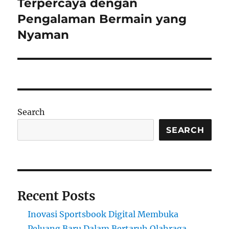
post:
Terpercaya dengan
Pengalaman Bermain yang
Nyaman
Search
SEARCH
Recent Posts
Inovasi Sportsbook Digital Membuka
Peluang Baru Dalam Bertaruh Olahraga