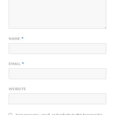
NAME
*
EMAIL
*
WEBSITE