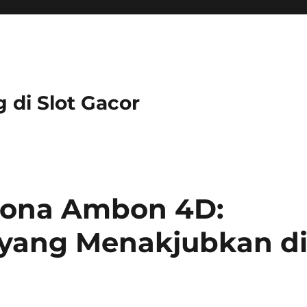
di Slot Gacor
ona Ambon 4D:
 yang Menakjubkan d