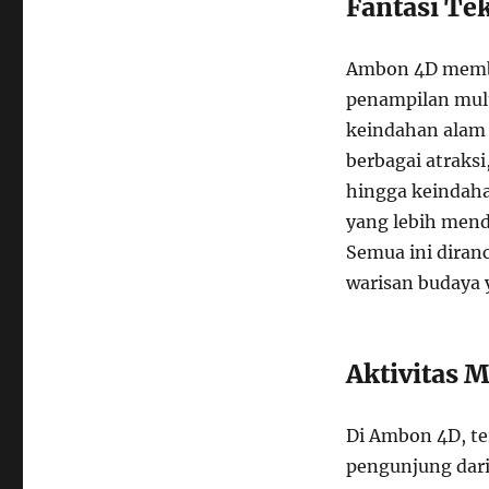
Fantasi Te
Ambon 4D membe
penampilan mul
keindahan alam
berbagai atraksi
hingga keindaha
yang lebih mend
Semua ini dira
warisan budaya 
Aktivitas 
Di Ambon 4D, te
pengunjung dari 