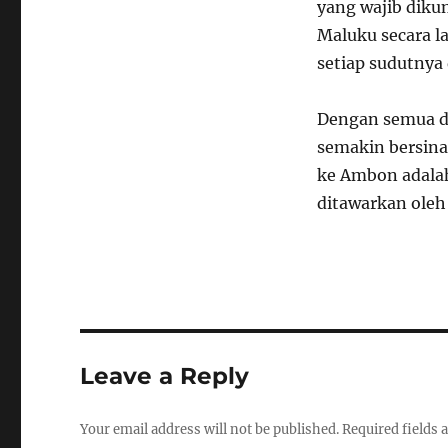
yang wajib diku
Maluku secara l
setiap sudutnya
Dengan semua da
semakin bersina
ke Ambon adalah
ditawarkan oleh 
Leave a Reply
Your email address will not be published.
Required fields