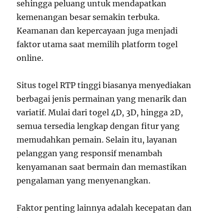
sehingga peluang untuk mendapatkan
kemenangan besar semakin terbuka.
Keamanan dan kepercayaan juga menjadi
faktor utama saat memilih platform togel
online.
Situs togel RTP tinggi biasanya menyediakan
berbagai jenis permainan yang menarik dan
variatif. Mulai dari togel 4D, 3D, hingga 2D,
semua tersedia lengkap dengan fitur yang
memudahkan pemain. Selain itu, layanan
pelanggan yang responsif menambah
kenyamanan saat bermain dan memastikan
pengalaman yang menyenangkan.
Faktor penting lainnya adalah kecepatan dan