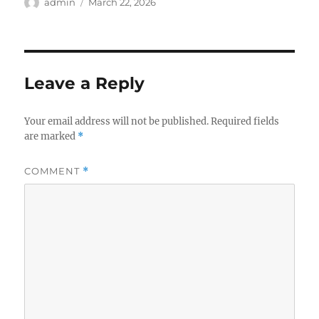
Author
Posted
admin
March 22, 2026
on
Leave a Reply
Your email address will not be published.
Required fields
are marked
*
COMMENT
*