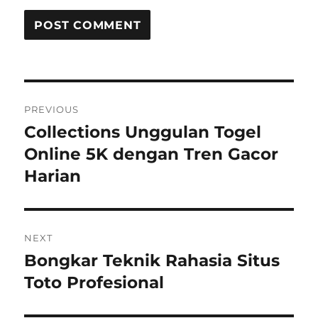
Post
PREVIOUS
navigation
Collections Unggulan Togel
Previous
post:
Online 5K dengan Tren Gacor
Harian
NEXT
Bongkar Teknik Rahasia Situs
Next
post:
Toto Profesional