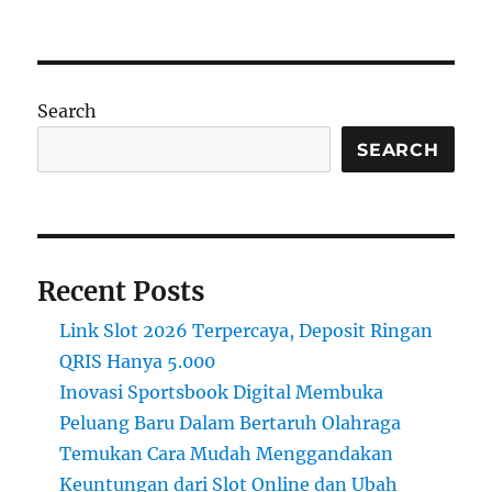
Search
SEARCH
Recent Posts
Link Slot 2026 Terpercaya, Deposit Ringan
QRIS Hanya 5.000
Inovasi Sportsbook Digital Membuka
Peluang Baru Dalam Bertaruh Olahraga
Temukan Cara Mudah Menggandakan
Keuntungan dari Slot Online dan Ubah