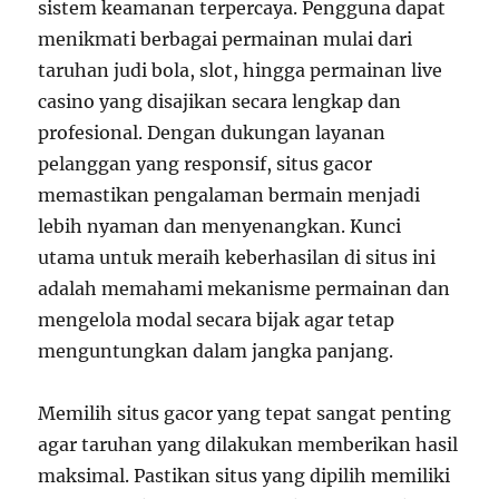
sistem keamanan terpercaya. Pengguna dapat
menikmati berbagai permainan mulai dari
taruhan judi bola, slot, hingga permainan live
casino yang disajikan secara lengkap dan
profesional. Dengan dukungan layanan
pelanggan yang responsif, situs gacor
memastikan pengalaman bermain menjadi
lebih nyaman dan menyenangkan. Kunci
utama untuk meraih keberhasilan di situs ini
adalah memahami mekanisme permainan dan
mengelola modal secara bijak agar tetap
menguntungkan dalam jangka panjang.
Memilih situs gacor yang tepat sangat penting
agar taruhan yang dilakukan memberikan hasil
maksimal. Pastikan situs yang dipilih memiliki