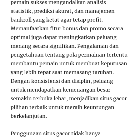
pemain sukses mengandalkan analisis
statistik, prediksi akurat, dan manajemen
bankroll yang ketat agar tetap profit.
Memanfaatkan fitur bonus dan promo secara
optimal juga dapat meningkatkan peluang
menang secara signifikan. Pengalaman dan
pengetahuan tentang pola permainan tertentu
membantu pemain untuk membuat keputusan
yang lebih tepat saat memasang taruhan.
Dengan konsistensi dan disiplin, peluang
untuk mendapatkan kemenangan besar
semakin terbuka lebar, menjadikan situs gacor
pilihan terbaik untuk meraih keuntungan
berkelanjutan.
Penggunaan situs gacor tidak hanya