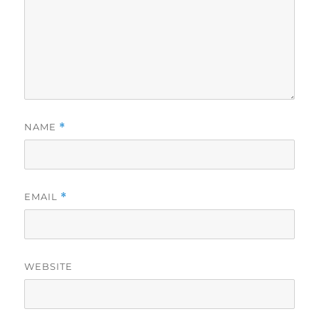
NAME
*
EMAIL
*
WEBSITE