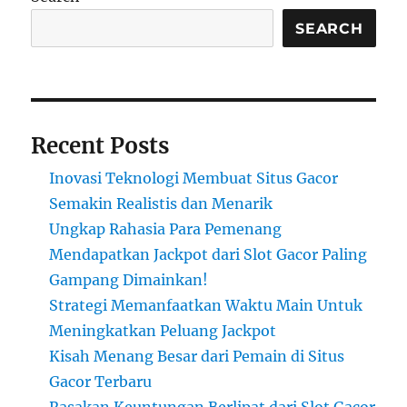
SEARCH
Recent Posts
Inovasi Teknologi Membuat Situs Gacor
Semakin Realistis dan Menarik
Ungkap Rahasia Para Pemenang
Mendapatkan Jackpot dari Slot Gacor Paling
Gampang Dimainkan!
Strategi Memanfaatkan Waktu Main Untuk
Meningkatkan Peluang Jackpot
Kisah Menang Besar dari Pemain di Situs
Gacor Terbaru