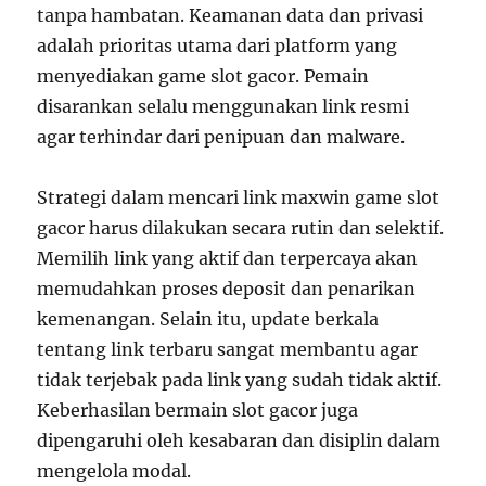
tanpa hambatan. Keamanan data dan privasi
adalah prioritas utama dari platform yang
menyediakan game slot gacor. Pemain
disarankan selalu menggunakan link resmi
agar terhindar dari penipuan dan malware.
Strategi dalam mencari link maxwin game slot
gacor harus dilakukan secara rutin dan selektif.
Memilih link yang aktif dan terpercaya akan
memudahkan proses deposit dan penarikan
kemenangan. Selain itu, update berkala
tentang link terbaru sangat membantu agar
tidak terjebak pada link yang sudah tidak aktif.
Keberhasilan bermain slot gacor juga
dipengaruhi oleh kesabaran dan disiplin dalam
mengelola modal.