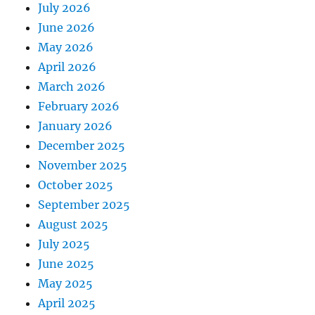
July 2026
June 2026
May 2026
April 2026
March 2026
February 2026
January 2026
December 2025
November 2025
October 2025
September 2025
August 2025
July 2025
June 2025
May 2025
April 2025