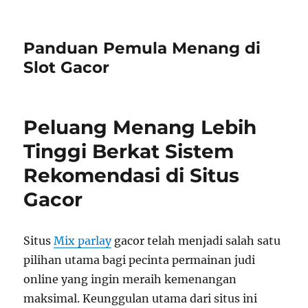
Panduan Pemula Menang di
Slot Gacor
Peluang Menang Lebih
Tinggi Berkat Sistem
Rekomendasi di Situs
Gacor
Situs
Mix parlay
gacor telah menjadi salah satu
pilihan utama bagi pecinta permainan judi
online yang ingin meraih kemenangan
maksimal. Keunggulan utama dari situs ini