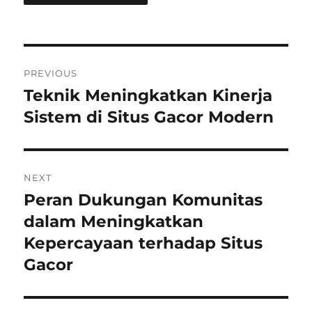
Post
PREVIOUS
navigation
Teknik Meningkatkan Kinerja
Previous
post:
Sistem di Situs Gacor Modern
NEXT
Peran Dukungan Komunitas
Next
post:
dalam Meningkatkan
Kepercayaan terhadap Situs
Gacor