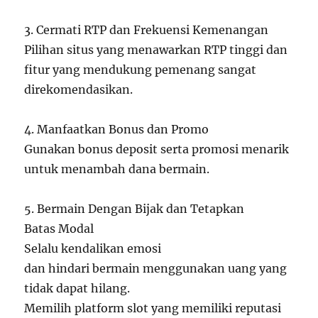
3. Cermati RTP dan Frekuensi Kemenangan
Pilihan situs yang menawarkan RTP tinggi dan
fitur yang mendukung pemenang sangat
direkomendasikan.
4. Manfaatkan Bonus dan Promo
Gunakan bonus deposit serta promosi menarik
untuk menambah dana bermain.
5. Bermain Dengan Bijak dan Tetapkan
Batas Modal
Selalu kendalikan emosi
dan hindari bermain menggunakan uang yang
tidak dapat hilang.
Memilih platform slot yang memiliki reputasi