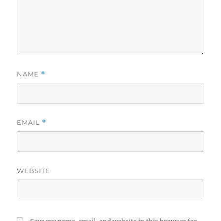
NAME
*
EMAIL
*
WEBSITE