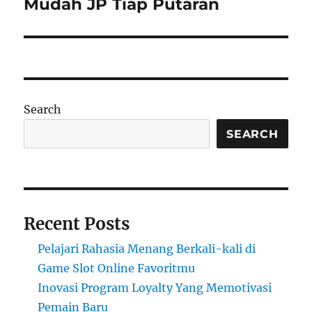
post:
Mudah JP Tiap Putaran
Search
SEARCH
Recent Posts
Pelajari Rahasia Menang Berkali-kali di
Game Slot Online Favoritmu
Inovasi Program Loyalty Yang Memotivasi
Pemain Baru