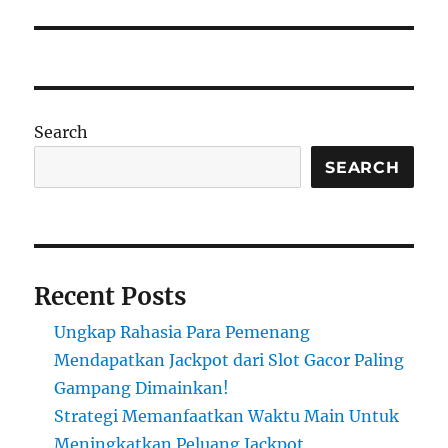
Search
SEARCH
Recent Posts
Ungkap Rahasia Para Pemenang
Mendapatkan Jackpot dari Slot Gacor Paling
Gampang Dimainkan!
Strategi Memanfaatkan Waktu Main Untuk
Meningkatkan Peluang Jackpot