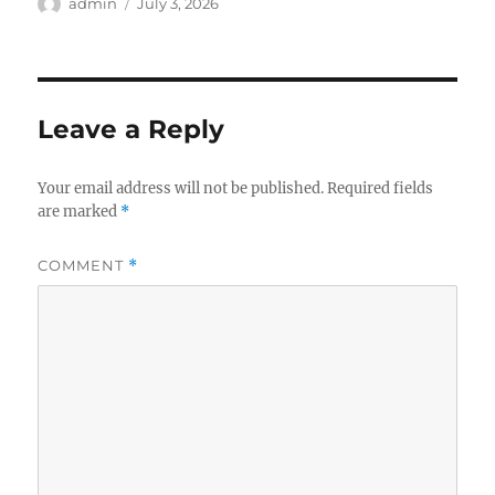
Author
Posted
admin
July 3, 2026
on
Leave a Reply
Your email address will not be published.
Required fields
are marked
*
COMMENT
*