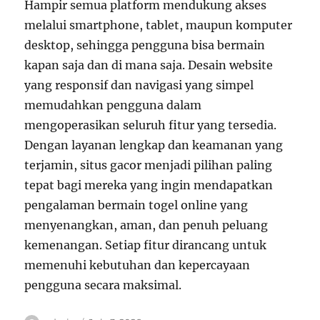
Hampir semua platform mendukung akses
melalui smartphone, tablet, maupun komputer
desktop, sehingga pengguna bisa bermain
kapan saja dan di mana saja. Desain website
yang responsif dan navigasi yang simpel
memudahkan pengguna dalam
mengoperasikan seluruh fitur yang tersedia.
Dengan layanan lengkap dan keamanan yang
terjamin, situs gacor menjadi pilihan paling
tepat bagi mereka yang ingin mendapatkan
pengalaman bermain togel online yang
menyenangkan, aman, dan penuh peluang
kemenangan. Setiap fitur dirancang untuk
memenuhi kebutuhan dan kepercayaan
pengguna secara maksimal.