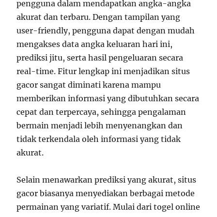
pengguna dalam mendapatkan angka-angka
akurat dan terbaru. Dengan tampilan yang
user-friendly, pengguna dapat dengan mudah
mengakses data angka keluaran hari ini,
prediksi jitu, serta hasil pengeluaran secara
real-time. Fitur lengkap ini menjadikan situs
gacor sangat diminati karena mampu
memberikan informasi yang dibutuhkan secara
cepat dan terpercaya, sehingga pengalaman
bermain menjadi lebih menyenangkan dan
tidak terkendala oleh informasi yang tidak
akurat.
Selain menawarkan prediksi yang akurat, situs
gacor biasanya menyediakan berbagai metode
permainan yang variatif. Mulai dari togel online