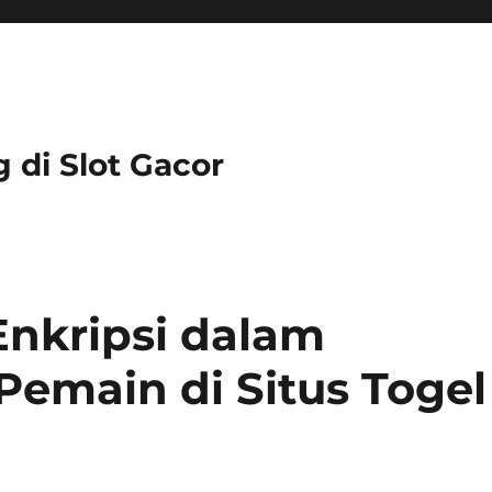
di Slot Gacor
Enkripsi dalam
Pemain di Situs Togel