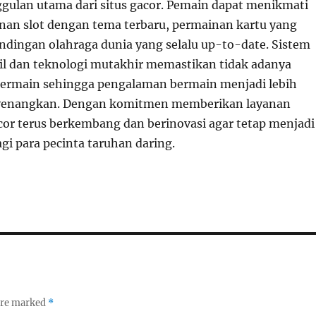
ggulan utama dari situs gacor. Pemain dapat menikmati
nan slot dengan tema terbaru, permainan kartu yang
andingan olahraga dunia yang selalu up-to-date. Sistem
bil dan teknologi mutakhir memastikan tidak adanya
bermain sehingga pengalaman bermain menjadi lebih
yenangkan. Dengan komitmen memberikan layanan
acor terus berkembang dan berinovasi agar tetap menjadi
gi para pecinta taruhan daring.
 are marked
*