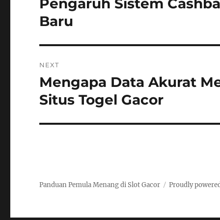
Pengaruh Sistem Cashb
Previous
post:
Baru
NEXT
Mengapa Data Akurat Me
Next
post:
Situs Togel Gacor
Panduan Pemula Menang di Slot Gacor
Proudly powere