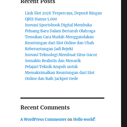
Recent Posts
Link Slot 2026 Terpercaya, Deposit Ringan
QRIS Hanya 5.000
Inovasi Sportsbook Digital Membuka
Peluang Baru Dalam Bertaruh Olahraga
Temukan Cara Mudah Menggandakan
Keuntungan dari Slot Online dan Ubah
Keberuntungan Jadi Rejeki
Inovasi Teknologi Membuat Situs Gacor
Semakin Realistis dan Menarik
Pelajari Teknik Ampuh untuk
Memaksimalkan Keuntungan dari Slot
Online dan Raih Jackpot Gede
Recent Comments
A WordPress Commenter
on
Hello world!