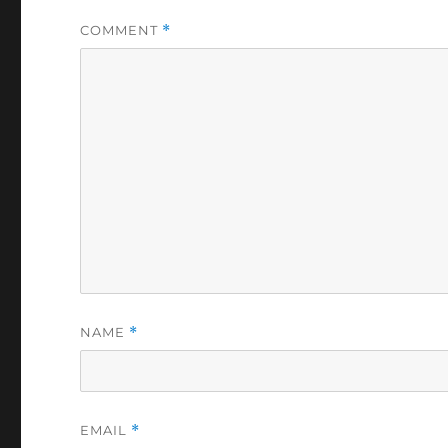
COMMENT
*
NAME
*
EMAIL
*