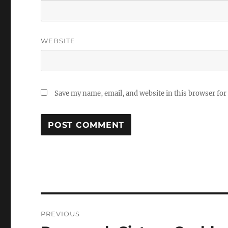
WEBSITE
Save my name, email, and website in this browser for
Post
PREVIOUS
navigation