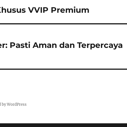
 Khusus VVIP Premium
er: Pasti Aman dan Terpercaya
d by WordPress