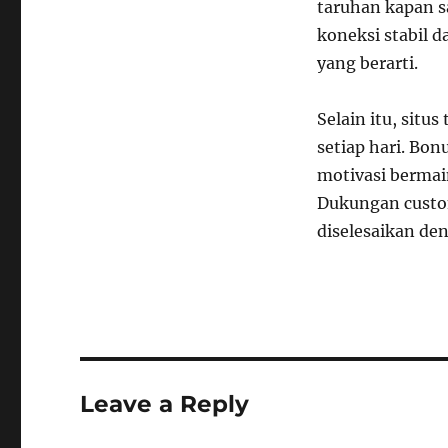
taruhan kapan s
koneksi stabil 
yang berarti.
Selain itu, sit
setiap hari. Bon
motivasi bermai
Dukungan custom
diselesaikan den
Leave a Reply