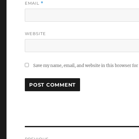
EMAIL
*
WEBSITE
Save my name, email, and website in this browser for
Post