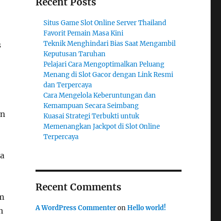
Recent Posts
Situs Game Slot Online Server Thailand
Favorit Pemain Masa Kini
Teknik Menghindari Bias Saat Mengambil
s
Keputusan Taruhan
Pelajari Cara Mengoptimalkan Peluang
Menang di Slot Gacor dengan Link Resmi
dan Terpercaya
Cara Mengelola Keberuntungan dan
Kemampuan Secara Seimbang
an
Kuasai Strategi Terbukti untuk
Memenangkan Jackpot di Slot Online
Terpercaya
ra
Recent Comments
rm
A WordPress Commenter
on
Hello world!
n