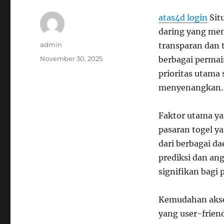
atas4d login
Situ
daring yang men
Author
admin
transparan dan 
Posted
November 30, 2025
berbagai permai
on
prioritas utama
menyenangkan.
Faktor utama ya
pasaran togel ya
dari berbagai da
prediksi dan a
signifikan bagi 
Kemudahan akses
yang user-frie