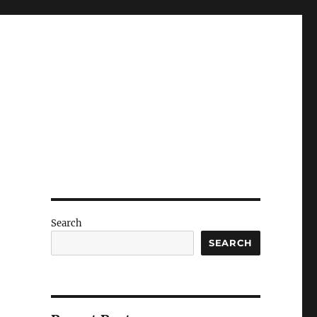
Search
SEARCH