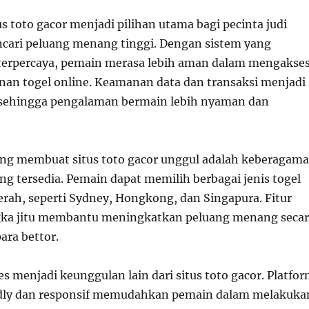
s toto gacor menjadi pilihan utama bagi pecinta judi
cari peluang menang tinggi. Dengan sistem yang
terpercaya, pemain merasa lebih aman dalam mengakse
nan togel online. Keamanan data dan transaksi menjadi
 sehingga pengalaman bermain lebih nyaman dan
ng membuat situs toto gacor unggul adalah keberagam
ng tersedia. Pemain dapat memilih berbagai jenis togel
erah, seperti Sydney, Hongkong, dan Singapura. Fitur
ngka jitu membantu meningkatkan peluang menang seca
para bettor.
 menjadi keunggulan lain dari situs toto gacor. Platfo
ndly dan responsif memudahkan pemain dalam melakuka