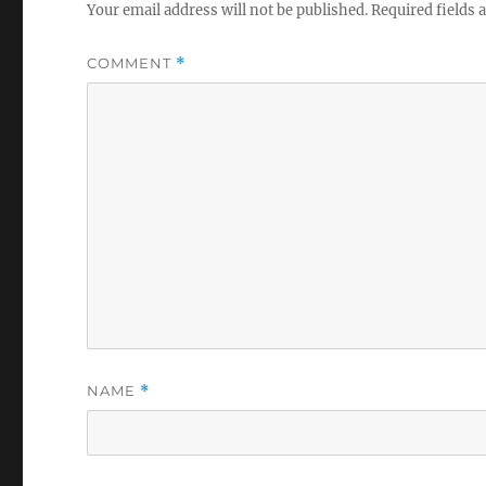
Your email address will not be published.
Required fields
COMMENT
*
NAME
*