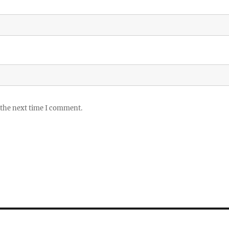
 the next time I comment.